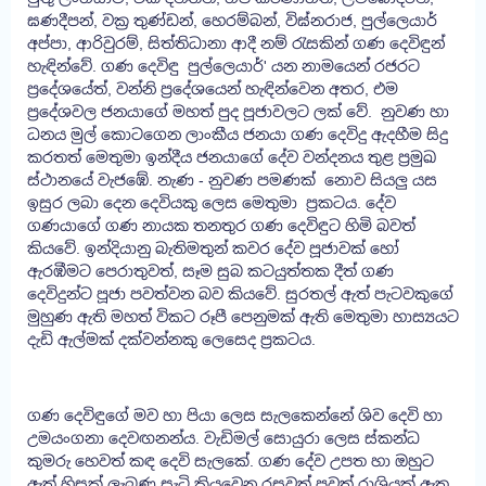
ඝණදීපන්, වක්‍ර තුණ්ඩන්, හෙරම්බන්, විඝ්නරාජ, පුල්ලෙයාර්
අප්පා, ආරිවුරම්, සිත්තිධානා ආදී නම් රැසකින් ගණ දෙවිඳුන්
හැඳින්වේ. ගණ දෙවිඳු පුල්ලෙයාර්' යන නාමයෙන් රජරට
ප්‍රදේශයේත්, වන්නි ප්‍රදේශයෙන් හැඳින්වෙන අතර, එම
ප්‍රදේශවල ජනයාගේ මහත් පුද පූජාවලට ලක් වේ. නුවණ හා
ධනය මුල් කොටගෙන ලාංකීය ජනයා ගණ දෙවිදු ඇදහීම සිදු
කරතත් මෙතුමා ඉන්දීය ජනයාගේ දේව වන්දනය තුළ ප්‍රමුඛ
ස්ථානයේ වැජඹේ. නැණ - නුවණ පමණක් නොව සියලු යස
ඉසුර ලබා දෙන දෙවියකු ලෙස මෙතුමා ප්‍රකටය. දේව
ගණයාගේ ගණ නායක තනතුර ගණ දෙවිඳුට හිමි බවත්
කියවේ. ඉන්දියානු බැතිමතුන් කවර දේව පූජාවක් හෝ
ඇරඹීමට පෙරාතුවත්, සෑම සුබ කටයුත්තක දීත් ගණ
දෙවිදුන්ට පූජා පවත්වන බව කියවේ. සුරතල් ඇත් පැටවකුගේ
මුහුණ ඇති මහත් විකට රූපී පෙනුමක් ඇති මෙතුමා හාස්‍යයට
දැඩි ඇල්මක් දක්වන්නකු ලෙස‍ෙද ප්‍රකටය.
ගණ දෙවිඳුගේ මව හා පියා ලෙස සැලකෙන්නේ ශිව දෙවි හා
උමයංගනා දෙවඟනන්ය. වැඩිමල් සොයුරා ලෙස ස්කන්ධ
කුමරු හෙවත් කඳ දෙවි සැලකේ. ගණ දේව උපත හා ඔහුට
ඇත් හිසක් ලැබුණ සැටි කියවෙන රසවත් පුවත් රාශියක් ඇත.