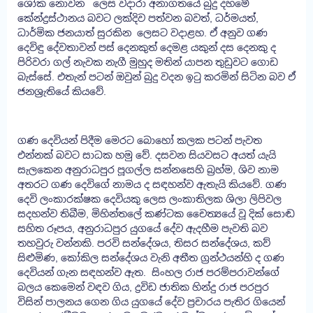
ශෝක නොවන ලෙස වදාරා අනාගතයේ බුදු දහමේ
කේන්ද්‍රස්ථානය බවට ලක්දිව පත්වන බවත්, ධර්මයත්,
ධාර්මික ජනයාත් සුරකින ලෙසට වදාළහ. ඒ අනුව ගණ
දෙවිඳු දේවතාවන් පස් දෙනකුත් දෙමළ යකුන් දස දෙනකු ද
පිරිවරා ගල් නැවක නැගී මුහුද මතින් යාපන තුඩුවට ගොඩ
බැස්සේ. එතැන් පටන් ඔවුන් බුදු වදන ඉටු කරමින් සිටින බව ඒ
ජනශ්‍රැතියේ කියවේ.
ගණ දෙවියන් පිදීම මෙරට බොහෝ කලක පටන් පැවත
එන්නක් බවට සාධක හමු වේ. දසවන සියවසට අයත් යැයි
සැලකෙන අනුරාධපුර පූගල්ල සන්නසෙහි බ්‍රහ්ම, ශිව නාම
අතරට ගණ දෙවිගේ නාමය ද සඳහන්ව ඇතැයි කියවේ. ගණ
දෙවි ලංකාරක්ෂක දෙවියකු ලෙස ලංකාතිලක ශිලා ලිපිවල
සදහන්ව තිබීම, මිහින්තලේ කණ්ටක චෛත්‍යයේ වූ දික් සොඬ
සහිත රූපය, අනුරාධපුර යුගයේ දේව ඇදහීම පැවති බව
තහවුරු වන්නකි. පරවි සන්දේශය, තිසර සන්දේශය, කව්
සිළුමිණ, කෝකිල සන්දේශය වැනි අතීත ග්‍රන්ථයන්හි ද ගණ
දෙවියන් ගැන සඳහන්ව ඇත. සිංහල රාජ පරම්පරාවන්ගේ
බලය කෙමෙන් වඳව ගිය, ද්‍රවිඩ ජාතික හින්දු රාජ පරපුර
විසින් පාලනය ගෙන ගිය යුගයේ දේව ප්‍රචාරය පැතිර ගියෙන්