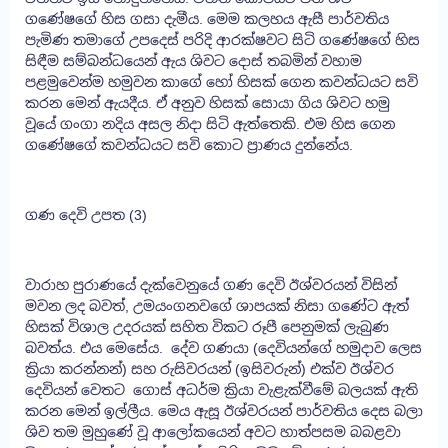
ගණේෂගේ හිස ගසා දැමීය. මෙම කලහය ඇසී පාර්වතිය
පැමිණ තමාගේ උපදෙස් පරිදි ආරක්ෂවට සිටි ගණේෂගේ හිස
සිඳීම සම්බන්ධයෙන් ඇය ශිවට දොස් තබමින් වහාම
පළමුවෙන්ම හමුවන කාගේ හෝ හිසක් ගෙන කවන්ධයට සවි
කරන මෙන් ඇයදීය. ඒ අනුව හිසක් සොයා ගිය ශිවට හමු
වූයේ ගංගා නදිය අසල නිදා සිටි ඇත්තෙකි. එම හිස ගෙන
ගණේෂගේ කවන්ධයට සවි කොට ප්‍රාණය දුන්නේය.
ගණ දෙවි උපත (3)
වාරාහ පුරාණයේ දැක්වෙනුයේ ගණ දෙවි ඊශ්වරයන් විසින්
මවන ලද බවත්, උමයංගනවගේ ශාපයක් නිසා ගණේට ඇත්
හිසක් විශාල උදරයක් සහිත විකට රූපී පෙනුමක් ලැබුණ
බවත්ය. එය මෙසේය. දේව ගණයා (දෙවියන්ගේ හමුදාව ලෙස
ක්‍රියා කරන්නන්) සහ රුසිවරයන් (ඉසිවරුන්) එක්ව ඊශ්වර
දෙවියන් වෙතට ගොස් අධර්ම ක්‍රියා වැළැක්වීමේ බලයක් ඇති
කරන මෙන් ඉල්ලීය. මෙය ඇසූ ඊශ්වරයන් පාර්වතිය දෙස බලා
ශිව තම මුහුණේ වූ ආලෝකයෙන් අවට හාත්පසම බබළවා