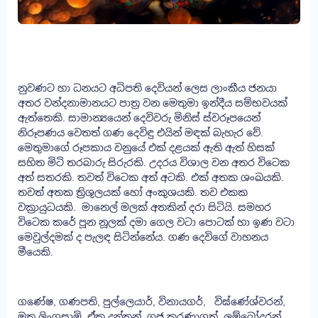
නුවණට හා ධනයට අධිපති දෙවියන් ලෙස ලාංකීය ජනයා
අතර වන්දනාමානයට පාත්‍ර වන මෙතුමා ඉන්දීය සම්භවයක්
ඇත්තෙකි. සාමාන්‍යයෙන් දෙවිවරු මිනිස් ස්වරූපයෙන්
නිරූපණය වෙතත් ගණ දෙවිඳු එයින් මඳක් බැහැර වේ.
මෙතුමාගේ රූපකාය වනුයේ එක් දළයක් ඇති ඇත් හිසක්
සහිත මිටි තරබාරු සිරුරකි. උදරය විශාල වන අතර විටෙක
අත් සතරකි. තවත් විටෙක අත් අටකි. එක් අතක ශංඛයකි.
තවත් අතක ත්‍රිශුලයක් හෝ අංකුශයකි. තව එකක
වක්‍රායුධයකි. මානෙල් මලක් අතකින් දරා සිටියි. සමහර
විටෙක කරේ පූන නූලක් දමා ගෙල වටා පොටක් හා ඉණ වටා
මෙවුල්දමක් ද පැලඳ සිටින්නේය. ගණ දෙවිගේ වාහනය
මීයෙකි.
ගණේෂ, ගණපති, පුල්ලෙයාර්, විනායගර්, විඝ්ණේශ්වරන්,
මුතු ලිංගසාමි, ඒක දන්තන්, ගජ කරණාගත්, ලම්බෝදරන්,