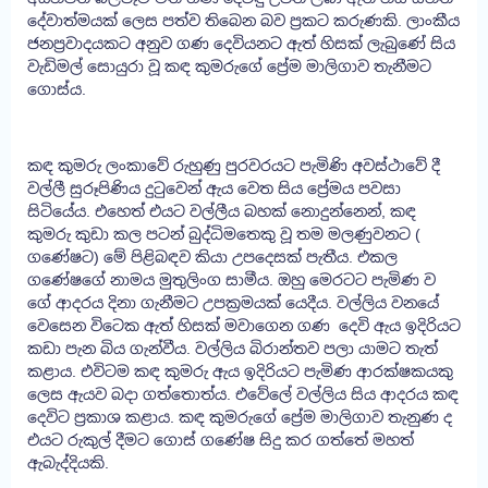
දේවාත්මයක් ලෙස පත්ව තිබෙන බව ප්‍රකට කරුණකි. ලාංකීය
ජනප්‍රවාදයකට අනුව ගණ දෙවියනට ඇත් හිසක් ලැබුණේ සිය
වැඩිමල් සොයුරා වූ කඳ කුමරුගේ ප්‍රේම මාලිගාව තැනීමට
ගොස්ය.
කඳ කුමරු ලංකාවේ රුහුණු පුරවරයට පැමිණි අවස්ථාවේ දී
වල්ලී සුරූපිණිය දුටුවෙන් ඇය වෙත සිය ප්‍රේමය පවසා
සිටියේය. එහෙත් එයට වල්ලීය බහක් නොදුන්නෙන්, කඳ
කුමරු කුඩා කල පටන් බුද්ධිමතෙකු වූ තම මලණුවනට (
ගණේෂට) මේ පිළිබඳව කියා උපදෙසක් පැතීය. එකල
ගණේෂගේ නාමය මුතුලිංග සාමීය. ඔහු මෙරටට පැමිණ ව
ගේ ආදරය දිනා ගැනීමට උපක්‍රමයක් යෙදීය. වල්ලිය වනයේ
වෙසෙන විටෙක ඇත් හිසක් මවාගෙන ගණ දෙවි ඇය ඉදිරියට
කඩා පැන බිය ගැන්වීය. වල්ලිය බිරාන්තව පලා යාමට තැත්
කළාය. එවිටම කඳ කුමරු ඇය ඉදිරියට පැමිණ ආරක්ෂකයකු
ලෙස ඇයව බදා ගත්තොත්ය. එවේලේ වල්ලිය සිය ආදරය කඳ
දෙවිට ප්‍රකාශ කළාය. කඳ කුමරුගේ ප්‍රේම මාලිගාව තැනුණ ද
එයට රුකුල් දීමට ගොස් ගණේෂ සිදු කර ගත්තේ මහත්
ඇබැද්දියකි.