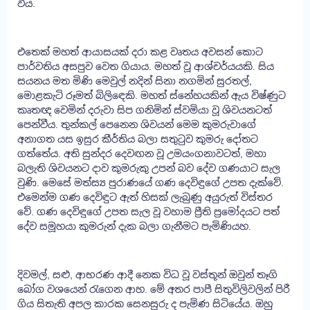
විය.
එතෙක් මහත් ආයාසයක් දරා කළ වෘතය අවසන් කොට
පාර්වතිය අසපුව වෙත ගියාය. මහත් වූ ආශ්චර්යයකි. සිය
සයනය මත මිණි මෙවුල් නදින් සිනා නගමින් සුරතල්,
මොළකැටි රූමත් බිලිඳෙකි. මහත් ස්නේහයකින් ඇය විෂ්ණුට
කෘතඥ වෙමින් දරුවා සිප ගනිමින් ස්වමියා වූ ශිවයනටත්
පෙන්වීය. තුන්කල් පෙනෙන ශිවයන් මෙම කුමරුවාගේ
අනාගත යස ඉසුර කීර්තිය බලා සතුටුව කුමරු දෝතට
ගත්තේය. අති සුන්දර දෙවඟන වූ උමයංගනාවටත්, මහා
බලැති ශිවයනට දාව කුමරුකු උපන් බව දේව ගණයාට සැල
වුණි. මෙසේ මත්ස්‍ය පුරාණයේ ගණ දෙවිඳුගේ උපත දැක්වේ.
එමෙන්ම ගණ දෙවිඳුට ඇත් හිසක් ලැබුණු අයුරුත් විස්තර
වේ. ගණ දෙවිඳුගේ උපත සැල වූ වහාම ප්‍රීති ප්‍රමෝදයට පත්
දේව සමූහයා කුමරුන් දැක බලා ගැනීමට පැමිණියහ.
දිවමල්, සළු, ආභරණ ආදී නෙක විධ වූ වස්තූන් ඔවුන් තෑගි
බෝග වශයෙන් රැගෙන ආහ. මේ අතර පාපී සිතුවිලිවලින් පිරී
ගිය සිතැති අපල කාරක සෙනසුරු ද පැමිණ සිටියේය. ඔහු