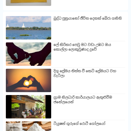
බුද්ධ පුත්‍රයානෝ ජීවිත දෙකක් බේරා ගනිති
ලේ කිරිකර පෙවු මට වඩා උඹට ඔය
කොල්ලා ලොකුවුණාද දුවේ
දිගු ප්‍රේමය තිත්ත වී කෙටි ප්‍රේමයට වහ
වැටිලා
ග්‍රාම නිලධාරි කාර්යාලයට ඇතුළුවීම
ජනේලයෙන්
ටියුෂන් ගුරුගේ රොටී ගෝලයෝ