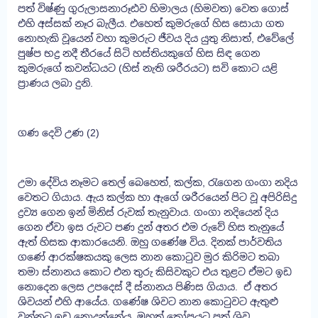
පත් විෂ්ණු ගුරුලාසනාරූඪව හිමාලය (හිමවත) වෙත ගොස්
එහි අස්සක් නෑර බැලීය. එහෙත් කුමරුගේ හිස සොයා ගත
නොහැකි වූයෙන් වහා කුමරුට ජීවය දිය යුතු නිසාත්, එවේලේ
පුෂ්ප භද්‍ර නදී තීරයේ සිටි හස්තියකුගේ හිස සිඳ ගෙන
කුමරුගේ කවන්ධයට (හිස් නැති ශරීරයට) සවි කොට යළි
ප්‍රාණය ලබා දුනි.
ගණ දෙවි උණ (2)
උමා දේවිය නෑමට තෙල් බෙහෙත්, කල්ක, රැගෙන ගංගා නදිය
වෙතට ගියාය. ඇය කල්ක හා ඇගේ ශරීරයෙන් පිට වූ අපිරිසිදු
ද්‍රව්‍ය ගෙන ඉන් මිනිස් රුවක් තැනුවාය. ගංගා නදියෙන් දිය
ගෙන ඒවා ඉස රුවට පණ දුන් අතර එම රුවේ හිස තැනුයේ
ඇත් හිසක ආකාරයෙනි. ඔහු ගණේෂ විය. දිනක් පාර්වතිය
ගණේ ආරක්ෂකයකු ලෙස නාන කොටුව මුර කිරිමට තබා
තමා ස්නානය කොට එන තුරු කිසිවකුට එය තුළට ඒමට ඉඩ
නොදෙන ලෙස උපදෙස් දී ස්නානය පිණිස ගියාය. ඒ අතර
ශිවයන් එහි ආයේය. ගණේෂ ශිවට නාන කොටුවට ඇතුළු
වන්නට ඉඩ නොදුන්නේය. මහත් කෝපයට පත් ශිව