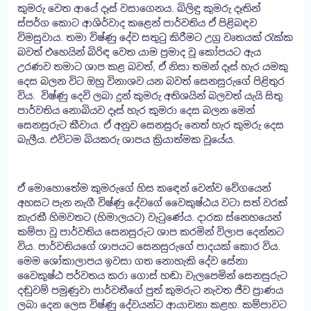
කුමරු වෙත ආයේ දෑස් වසාගෙනය. බිලිඳු කුමරු දෑතින්
ස්පර්ග කොට ආශිර්වාද කළෙන් පාර්වතිය ඒ පිළිබඳව
විමසුවාය. තමා විෂ්ණු දේව සතුටු කිරීමට උග්‍ර වෘතයක් රැක්ක
බවත් එහෙයින් බිරිඳ වෙත යාම ප්‍රමාද වූ කෝපයට ඇය
උරණව තමාට ශාප කළ බවත්, ඒ නිසා තමන් දෑස් හැර යමකු
දෙස බලන විට ඔහු විනාශව යන බවත් සෙනසුරුගේ පිළිතුර
විය. විෂ්ණු දෙවි ලබා දුන් කුමරු අතිශයින් බලවත් යැයි සිතු
පාර්වතිය නොබියව දෑස් හැර කුමරා දෙස බලන මෙන්
සෙනසුරුට කීවාය. ඒ අනුව සෙනසුරු නෙත් හැර කුමරු දෙස
බැලීය. එවිටම බියකරු ශාපය ක්‍රියාත්මක වූයේය.
ඒ මොහොතේම කුමරුගේ හිස කඳෙන් වෙන්ව වේගයෙන්
අහසට පැන නැගී විෂ්ණු දේවගේ වෛකුෂ්ඨය වටා සත් වරක්
කැරකී හිමවතට (හිමාලයට) වැටුණේය. දාරක ස්නෙහයෙන්
කම්පා වූ පාර්වතිය සෙනසුරුට ශාප කරමින් විලාප දෙන්නට
විය. පාර්වතියගේ ශාපයට සෙනසුරුගේ පාදයක් කොර විය.
මෙම ශෝකාලාපය ඉවසා ගත නොහැකි දේව සේනා
වෛකුෂ්ඨ පර්වතය කරා ගොස් හඬා වැලපෙමින් සෙනසුරුට
දඬුවම් පමුණුවා පාර්වතීගේ පුත් කුමරුට නැවත ජීව ප්‍රාණය
ලබා දෙන ලෙස විෂ්ණු දේවයන්ට ආයාචනා කළහ. කම්පාවට