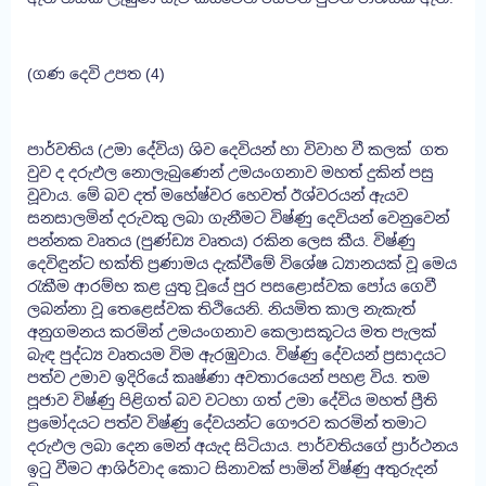
(ගණ දෙවි උපත (4)
පාර්වතිය (උමා දේවිය) ශිව දෙවියන් හා විවාහ වී කලක් ගත
වුව ද දරුඵල නොලැබුණෙන් උමයංගනාව මහත් දුකින් පසු
වූවාය. මේ බව දත් මහේෂ්වර හෙවත් ඊශ්වරයන් ඇයව
සනසාලමින් දරුවකු ලබා ගැනීමට විෂ්ණු දෙවියන් වෙනුවෙන්
පන්නක වෘතය (පුණ්ඩ්‍ය වෘතය) රකින ලෙස කීය. විෂ්ණු
දෙවිඳුන්ට භක්ති ප්‍රණාමය දැක්වීමේ විශේෂ ධ්‍යානයක් වූ මෙය
රැකීම ආරම්භ කළ යුතු වූයේ පුර පසළොස්වක පෝය ගෙවී
ලබන්නා වූ තෙළෙස්වක තිථියෙනි. නියමිත කාල නැකැත්
අනුගමනය කරමින් උමයංගනාව කෙලාසකූටය මත පැලක්
බැඳ පුද්ධ්‍ය වෘතයම විම ඇරඹුවාය. විෂ්ණු දේවයන් ප්‍රසාදයට
පත්ව උමාව ඉදිරියේ කෘෂ්ණා අවතාරයෙන් පහළ විය. තම
පූජාව විෂ්ණු පිළිගත් බව වටහා ගත් උමා දේවිය මහත් ප්‍රීති
ප්‍රමෝදයට පත්ව විෂ්ණු දේවයන්ට ගෞරව කරමින් තමාට
දරුඵල ලබා දෙන මෙන් අයැද සිටියාය. පාර්වතියගේ ප්‍රාර්ථනය
ඉටු වීමට ආශිර්වාද කොට සිනාවක් පාමින් විෂ්ණු අතුරුදන්