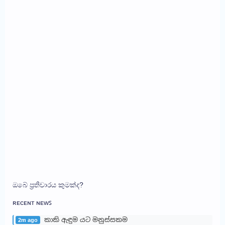
ඔබේ ප්‍රතිචාරය කුමක්ද?
ʀᴇᴄᴇɴᴛ ɴᴇᴡꜱ
කාකි ඇඳුම යට මනුස්සකම
2m ago