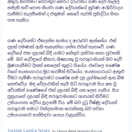
අකුරු කරවීමට පෙරාතුව මෙරට දරුවන්ට ගණ දෙවි හෑල්ල
නමැති කවි පොත කියවා ගණ දේවයන්ගේ නුවණ ආශිර්වාදය
පැතීමට සැලසීමෙන් ද එතුමන් කෙරේ පැවති ප්‍රසිද්ධිය සිතා
ගත හැකිය.
ගණ දෙවියන්ට ඒකදන්ත නාමය ද ආරූඪව ඇත්තේය. එක්
දළක් පමණක් ඇති තැනැත්තා යන්න එයින් හැඟවේ. ගණ
දෙවිගේ එක දළයක් බිදී යාමට හේතුව දක්වන කතා පුවතකි
මේ. ශිව දෙවිඳුගේ කීකරු ශිෂ්‍යයකු වූ පරශුරාමයන් ශිව දෙවි
මුණගැසීමට දිනක් කෙලෙස් කුළට ගියේය. එවෙලෙ ගණේෂ
වගේ සයනාගාරය මුර කරමින් සිටියේය. සයනාගාරයට ඇතුළු
වීමට පැමිණි පරශුරාමට ගණේෂ තම දළ යුග්මයෙන් ඇන බිම
හෙළුවේය. මඳ වේලාවකින් නැගී සිටි පරශුරාම සිය අත වූ
අවියකින් ගණේෂගේ එක් දළයක් බිඳී යන ලෙස ගැසීය. සිය
පුත්‍රයාගේ දළයක් බිඳි පරශුරාමයනට ශාපයක් කිරීමට
උමයංගනා දේවිය සූදානම් විය. මේ බව දුටු විෂ්ණු දේවයන්
පරශුරාම තමාට වන්දනාමාන කරන්නකු බව පවසා
උමයංගනාව සන්සිඳවා ශාපය වැළැක්විය.
𝔾𝕠𝕤𝕤𝕚𝕡 𝕃𝕒𝕟𝕜𝕒 ℕ𝕖𝕨𝕤
- by Yathura Media Networks (Pvt) Ltd