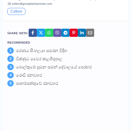
✉️ editor@gossiplankanews.com
Culture
ꜱʜᴀʀᴇ ᴡɪᴛʜ:
ʀᴇᴄᴏᴍᴇɴᴅᴇᴅ
මරණය සිංහලයා සමරන විදිහ
1
විෂ්ණුට වෛර කළශිශුපාල
2
බොල්තුඹේ සුමන සමන් දේවාලයේ පෙරහර
3
රොඩී ජනවහර
4
පානම්පත්තුවේ ජනවහර
5