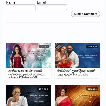
Name
Email
Submit Comment
3h ago
17h ago
ඇත්ත කතා කරනකොට
මාධවීගේ උපන්දියදා කසුන්
සමහර වෙලාවට අපහාස
තැබු ආදරණීය සටහන
අවලාද විඳින්න වෙයි –
මහේෂිගෙන් සටහනක්
19h ago
21h ago