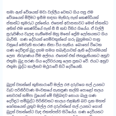
තමා ඇත් වේශයක් මවා වල්ලීය වෙතට ගිය පසු එම
වේශයෙන් මිදීමට ඉසීම සඳහා මැතිරූ පැන් කෙණ්ඩියක්
ස්කන්ධ කුමරුට දුන්නේය. එහෙත් අවාසනාවට මෙන් ස්කන්ධ
අතින් එම කෙණ්ඩියේ පැන් සී සී කඩ විසිර ගියේය. ඒ වල්ලී
සුරූපිණිය වැලඳ ගැනීමෙන් ඔහු මනෝ ප්‍රේම ලෝකයකට ගිය
බැවිනි. ගණ දේවයන් පෙම්වතුන්ගේ ගරු බුහුමනට පාත්‍ර
වනුයේ මෙවැනි කාරණා නිසා විය හැකිය. බොහෝ විටෙක
ගණ දෙවිඳුන් බුදු දහම සමග සබැඳියාවක් ඇති දේවාත්මයක්
ලෙස නිරූපණය වීම අල්පය. එහෙත් එක් ජනශ්‍රැතියකට අනුව
එතුමා බුදු සරණ ගිය දෙවිවරයකු ලෙස ප්‍රකට වේ. එයට අනුව
එතුමා බුද්ධ කාලීනව මථුරාවේ සිටි දෙවියෙකි.
බුදුන් වහන්සේ කුසිනාරාවේ මල්ල රජ දරුවගෙ සල් උයනට
වැඩ පරිනිර්වාණ මංචකයේ සැතපුණ කල්හි පොළෝ තලය
තෙවරක් කම්පා වූයෙන් මේ පිළිබඳව සොයා බැලූ ගණ
දෙවිඳුට සම්බුද්ධ පිරිනිවනට කාලය එළඹැති බව දැක මහත්
ශෝකයෙන් යුතුව මල්ල රජ දරුවන්ගේ සල් උයනට ගොස්
බුදුන් වහන්සේට වැඳ එකත්පස්ව සිටියේය. ගණ දෙවියනට