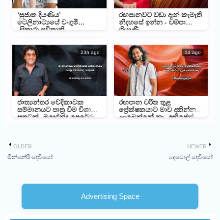
‘සුජාත දියණිය’
රඟපානවට වඩා දැන් කැමැති
ටෙලිනාට්‍යයේ චංගුමී
නිදහසේ ඉන්න - චම්පා
-සිතාරා පවිත්‍රානි
ශ්‍රියාණී
23h ago
1d ago
ජාත්‍යන්තර වේදිකාවක
රඟපාන චරිත තුළ
සම්මානයට පාත්‍ර වීම විශාල
ප්‍රේක්ෂකයාට මාව දකින්න
සතුටක් -මහේන්ද්‍ර පෙරේරා
ලැබෙන්නේ නෑ -අභිෂේක්
ප්‍රමුදිත
OLDER
NEWER
මින්නේරි දෙවියෝ
දෙවොල් දෙවියෝ
Advertising Space