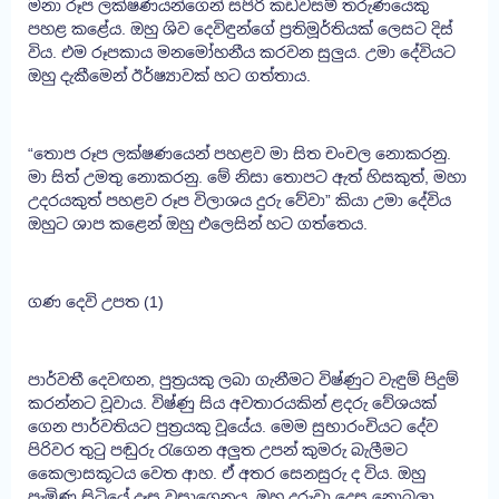
මනා රූප ලක්ෂණයන්ගෙන් සපිරි කඩවසම් තරුණයෙකු
පහළ කළේය. ඔහු ශිව දෙවිඳුන්ගේ ප්‍රතිමූර්තියක් ලෙසට දිස්
විය. එම රූපකාය මනමෝහනීය කරවන සුලුය. උමා දේවියට
ඔහු දැකීමෙන් ඊර්ෂ්‍යාවක් හට ගත්තාය.
“තොප රූප ලක්ෂණයෙන් පහළව මා සිත චංචල නොකරනු.
මා සිත් උමතු නොකරනු. මේ නිසා තොපට ඇත් හිසකුත්, මහා
උදරයකුත් පහළව රූප විලාශය දුරු වේවා” කියා උමා දේවිය
ඔහුට ශාප කළෙන් ඔහු එලෙසින් හට ගත්තෙය.
ගණ දෙවි උපත (1)
පාර්වතී දෙවඟන, පුත්‍රයකු ලබා ගැනීමට විෂ්ණුට වැඳුම් පිදුම්
කරන්නට වූවාය. විෂ්ණු සිය අවතාරයකින් ළදරු වේශයක්
ගෙන පාර්වතියට පුත්‍රයකු වූයේය. මෙම සුභාරංචියට දේව
පිරිවර තුටු පඬුරු රැගෙන අලුත උපන් කුමරු බැලීමට
කෛලාසකූටය වෙත ආහ. ඒ අතර සෙනසුරු ද විය. ඔහු
පැමිණ සිටියේ දෑස වසාගෙනය. ඔහු දරුවා දෙස නොබලා