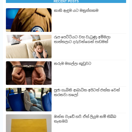
RECENT POSTS
කාකි ඇඳුම යට මනුස්සකම
රූප පෙට්ටියට වහ වැටුණු අම්මලා
තාත්තලාට දරුවන්ගෙන් පාඩමක්
නරුම මහල්ලා කූඩුවට
පුජා ගැබිනි ආබාධිත අපිටත් එක්ක වෙන්
කරනවා හලෝ
ඔන්න වැඩේ හරි: ඒත් ලියුම නම් තිබ්බ
තැනමයි