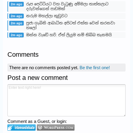
රූප පෙට්ටියට වහ වැටුණු අම්මලා තාත්තලාට
2m ago
දරුවන්ගෙන් පාඩමක්
නරුම මහල්ලා කූඩුවට
2m ago
පුජා ගැබිනි ආබාධිත අපිටත් එක්ක වෙන් කරනවා
2m ago
හලෝ
ඔන්න වැඩේ හරි: ඒත් ලියුම නම් තිබ්බ තැනමයි
2m ago
Comments
There are no comments posted yet.
Be the first one!
Post a new comment
Comment as a Guest, or login: