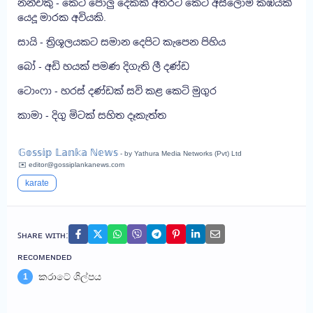
නන්චකු - කෙටි පොලු දෙකක් අතරට කෙටි අස්ලොම් කඹයක්
යෙදූ මාරක අවියකි.
සායි - ත්‍රිශූලයකට සමාන දෙපිට කැපෙන පිහිය
බෝ - අඩි හයක් පමණ දිගැති ලී දණ්ඩ
ටොංෆා - හරස් දණ්ඩක් සවි කළ කෙටි මුගුර
කාමා - දිගු මිටක් සහිත දෑකැත්ත
𝔾𝕠𝕤𝕤𝕚𝕡 𝕃𝕒𝕟𝕜𝕒 ℕ𝕖𝕨𝕤
- by Yathura Media Networks (Pvt) Ltd
✉️ editor@gossiplankanews.com
karate
ꜱʜᴀʀᴇ ᴡɪᴛʜ:
ʀᴇᴄᴏᴍᴇɴᴅᴇᴅ
කරාටේ ශිල්පය
1