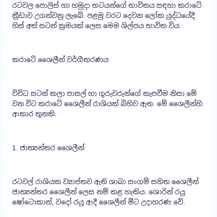
රටවල පොලිස් හා හමුදා භටයන්ගේ භාවිතය සඳහා කරාටේ
ක්‍රීඩාව උගන්වනු ලැබේ. පළමු වරට දෙවන ලෝක යුද්ධයේදී
හිස් අත් සටන් ක්‍රමයක් ලෙස මෙම ශිල්පය භාවිත විය.
කරාටේ ශෛලීන් වර්ගීකරණය
විවිධ සටන් කලා පාසල් හා ගුරුවරුන්ගේ කැපවීම නිසා මේ
වන විට කරාටේ ශෛලීන් රාශියක් බිහිව ඇත. මේ ශෛලීන්හි
ආකාර තුනකි.
1. ජාත්‍යන්තර ශෛලීන්
රටවල් රාශියක ව්‍යාප්තව ඇති ශාඛා සංගම් සහිත ශෛලීන්
ජාත්‍යන්තර ශෛලීන් ලෙස නම් කළ හැකිය. ශොරින් රයු
ෂෝටොකාන්, වදෝ රයු ආදී ශෛලීන් මීට උදාහරණ වේ.