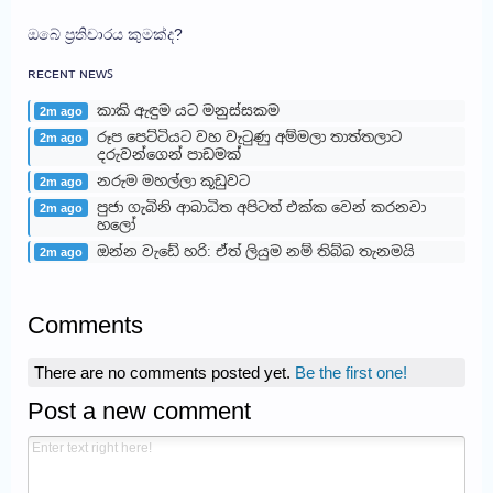
ඔබේ ප්‍රතිචාරය කුමක්ද?
ʀᴇᴄᴇɴᴛ ɴᴇᴡꜱ
කාකි ඇඳුම යට මනුස්සකම
2m ago
රූප පෙට්ටියට වහ වැටුණු අම්මලා තාත්තලාට
2m ago
දරුවන්ගෙන් පාඩමක්
නරුම මහල්ලා කූඩුවට
2m ago
පුජා ගැබිනි ආබාධිත අපිටත් එක්ක වෙන් කරනවා
2m ago
හලෝ
ඔන්න වැඩේ හරි: ඒත් ලියුම නම් තිබ්බ තැනමයි
2m ago
Comments
There are no comments posted yet.
Be the first one!
Post a new comment