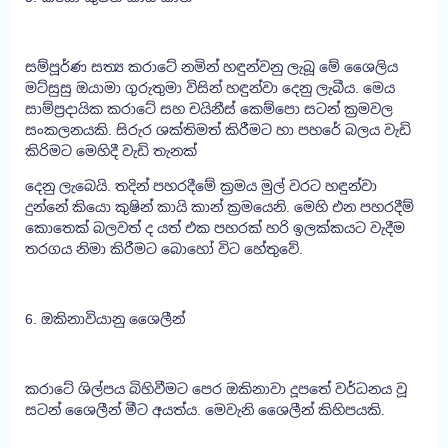
සම්පූර්ණ සත්‍ය කරාටේ නමින් හඳුන්වනු ලැබූ මේ ශෛලිය
මට්සුසු ඔයාමා ගුරුතුමා විසින් හඳුන්වා දෙනු ලැබීය. මෙය
සාම්ප්‍රදායික කරාටේ සහ චයිනීස් කෙම්පො සටන් ක්‍රමවල
සංකලනයකි. සිරුර ශක්තිමත් කිරීමට හා පහරේ බලය වැඩි
කිරිමට මෙහිදී වැඩි තැනක්
දෙනු ලැබෙයි. තදින් පහරදීමේ ක්‍රමය මුල් වරට හඳුන්වා
දුන්නේ කියො කුෂින් කායි කාන් ක්‍රමයෙනි. මෙහි එන පහරදීම්
කොතෙක් බලවත් ද යත් එක පහරක් හරි ඉලක්කයට වැදීම
තරගය නිමා කිරීමට බොහෝ විට හේතුවේ.
6. ඔකිනාවියානු ශෛලීන්
කරාටේ ශිල්පය බිහිවීමට පෙර ඔකිනාවා දූපතේ වර්ධනය වූ
සටන් ශෛලීන් මීට අයත්ය. මෙවැනි ශෛලීන් කිහිපයකි.