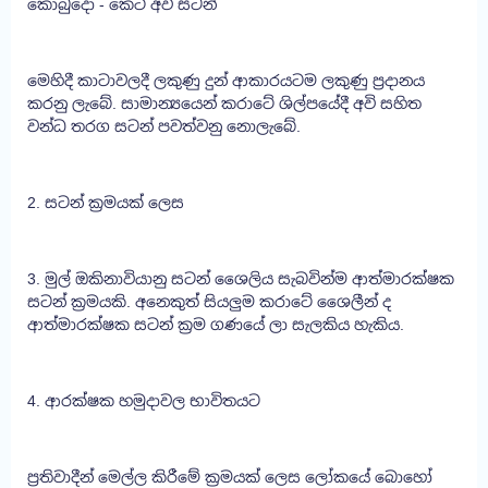
කොබුදො - කෙටි අවි සටන්
මෙහිදී කාටාවලදී ලකුණු දුන් ආකාරයටම ලකුණු ප්‍රදානය
කරනු ලැබේ. සාමාන්‍යයෙන් කරාටේ ශිල්පයේදී අවි සහිත
වන්ධ තරග සටන් පවත්වනු නොලැබේ.
2. සටන් ක්‍රමයක් ලෙස
3. මුල් ඔකිනාවියානු සටන් ශෛලිය සැබවින්ම ආත්මාරක්ෂක
සටන් ක්‍රමයකි. අනෙකුත් සියලුම කරාටේ ශෛලීන් ද
ආත්මාරක්ෂක සටන් ක්‍රම ගණයේ ලා සැලකිය හැකිය.
4. ආරක්ෂක හමුදාවල භාවිතයට
ප්‍රතිවාදීන් මෙල්ල කිරීමේ ක්‍රමයක් ලෙස ලෝකයේ බොහෝ