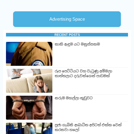
Advertising Space
RECENT POSTS
කාකි ඇඳුම යට මනුස්සකම
රූප පෙට්ටියට වහ වැටුණු අම්මලා
තාත්තලාට දරුවන්ගෙන් පාඩමක්
නරුම මහල්ලා කූඩුවට
පුජා ගැබිනි ආබාධිත අපිටත් එක්ක වෙන්
කරනවා හලෝ