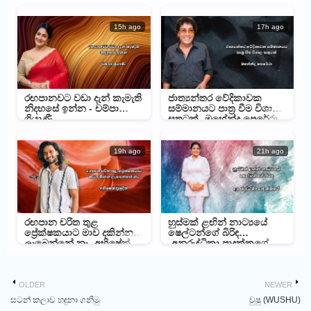
15h ago
17h ago
රඟපානවට වඩා දැන් කැමැති
ජාත්‍යන්තර වේදිකාවක
නිදහසේ ඉන්න - චම්පා
සම්මානයට පාත්‍ර වීම විශාල
ශ්‍රියාණී
සතුටක් -මහේන්ද්‍ර පෙරේරා
19h ago
21h ago
රඟපාන චරිත තුළ
හුස්මක් ළඟින් නාට්‍යයේ
ප්‍රේක්ෂකයාට මාව දකින්න
ෂෙල්ටන්ගේ බිරිඳ
ලැබෙන්නේ නෑ -අභිෂේක්
-අනුරුද්ධිකා පාදුක්කගේ
ප්‍රමුදිත
OLDER
NEWER
සටන් කලාව හඳුනා ගනිමු
වුෂු (WUSHU)