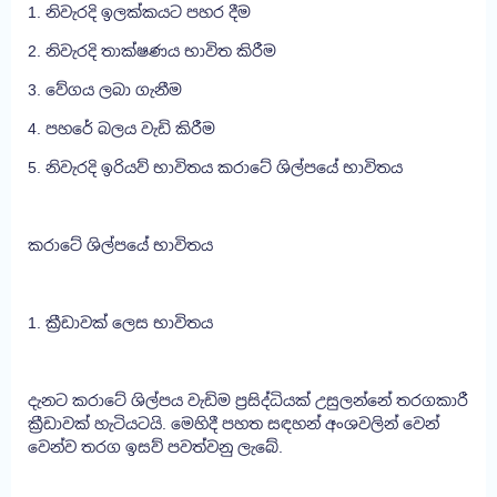
1. නිවැරදි ඉලක්කයට පහර දීම
2. නිවැරදි තාක්ෂණය භාවිත කිරීම
3. වේගය ලබා ගැනීම
4. පහරේ බලය වැඩි කිරීම
5. නිවැරදි ඉරියව් භාවිතය කරාටේ ශිල්පයේ භාවිතය
කරාටේ ශිල්පයේ භාවිතය
1. ක්‍රීඩාවක් ලෙස භාවිතය
දැනට කරාටේ ශිල්පය වැඩිම ප්‍රසිද්ධියක් උසුලන්නේ තරගකාරී
ක්‍රීඩාවක් හැටියටයි. මෙහිදී පහත සඳහන් අංශවලින් වෙන්
වෙන්ව තරග ඉසව් පවත්වනු ලැබේ.