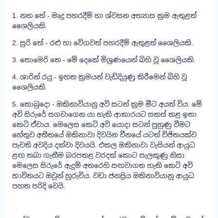
1. නහ තේ - මෘදු පහරදීම් හා ශ්වසන අභ්‍යාස ක්‍රම ඇතුළත්
ශෛලියකි.
2. සුරි තේ - රළු හා වේගවත් පහරදීම් ඇතුළත් ශෛලියකි.
3. තොමෙරි තෙ - මේ දෙකේ මිශ්‍රණයෙන් බිහි වූ ශෛලියකි.
4. ශාරින් රයු - ඉහත ක්‍රමයන් වැඩිදියුණු කිරීමෙන් බිහි වූ
ශෛලියකි.
5. කොබුදො - ඔකිනාවියානු අවි සටන් ක්‍රම මීට අයත් විය. මේ
අවි සිරුරේ සගවාගෙන යා හැකි ආකාරයට සකස් කළ ඉතා
කෙටි ඒවාය. මෙලෙස කෙටි අවි යොදා සටන් පුහුණු වීමට
හේතුව අතීතයේ ඔකිනාවා දිවයින චීනයේ යටත් විජිතයක්ව
පැවති අවදිය දක්වා දිවයයි. එකල ඔකිනාවා වැසියන් ආයුධ
ළඟ තබා ගැනීම බරපතළ වරදක් කොට සැලකුණු නිසා
මෙලෙස සිරුරේ ඇදුම් අතරෙහි සඟවාගත හැකි කෙටි අවි
භාවිතයට ඔවුන් හුරුවිය. වඩා ජනප්‍රිය ඔකිනාවියානු ආයුධ
පහත පරිදි වෙයි.