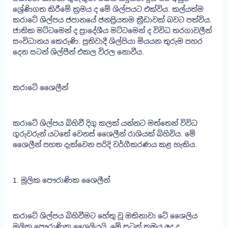
ශ්‍රේණිගත කිරීමේ ක්‍රමය ද මේ ශිල්පයට එක්විය. කල්යත්ම
කරාටේ ශිල්පය ජපානයේ ජනප්‍රියතම ක්‍රීඩාවක් බවට පත්විය.
ජාතික මට්ටමෙන් ද ප්‍රාදේශීය මට්ටමෙන් ද විවිධ තරගාවලීන්
සංවිධානය කෙරුණි. ප්‍රතිවාදී ශිල්පියා මියයන තුරුම පහර
දෙන සටන් ශිල්පීන් එකල විරල නොවීය.
කරාටේ ශෛලීන්
කරාටේ ශිල්පය බිහිවී දිගු කලක් යන්නට මත්තෙන් විවිධ
ගුරුවරුන් යටතේ වෙනස් ශෛලීන් රාශියක් බිහිවිය. මේ
ශෛලීන් පහත දැක්වෙන පරිදි වර්ගීකරණය කළ හැකිය.
1. මූලික පෞරාණික ශෛලීන්
කරාටේ ශිල්පය බිහිවීමට හේතු වූ ඔකිනාවා ටේ ශෛලිය
මූලික පෞරාණික ශෛලියයි. මේ සටන් ක්‍රමය අද ද