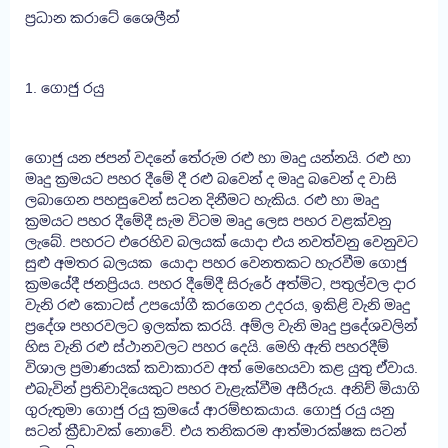
ප්‍රධාන කරාටේ ශෛලීන්
1. ගොජු රයු
ගොජු යන ජපන් වදනේ තේරුම රළු හා මෘදු යන්නයි. රළු හා
මෘදු ක්‍රමයට පහර දීමේ දී රළු බවෙන් ද මෘදු බවෙන් ද වාසි
ලබාගෙන පහසුවෙන් සටන දිනීමට හැකිය. රළු හා මෘදු
ක්‍රමයට පහර දීමේදී සැම විටම මෘදු ලෙස පහර වළක්වනු
ලැබේ. පහරට එරෙහිව බලයක් යොදා එය නවත්වනු වෙනුවට
සුළු අමතර බලයක යොදා පහර වෙනතකට හැරවීම ගොජු
ක්‍රමයේදී ජනප්‍රියය. පහර දීමේදී සිරුරේ අත්මිට, පතුල්වල දාර
වැනි රළු කොටස් උපයෝගී කරගෙන උදරය, ඉකිළි වැනි මෘදු
ප්‍රදේශ පහරවලට ඉලක්ක කරයි. අම්ල වැනි මෘදු ප්‍රදේශවලින්
හිස වැනි රළු ස්ථානවලට පහර දෙයි. මෙහි ඇති පහරදීම්
විශාල ප්‍රමාණයක් කවාකාරව අත් මෙහෙයවා කළ යුතු ඒවාය.
එබැවින් ප්‍රතිවාදියෙකුට පහර වැළැක්වීම අසීරුය. අනිච් මියාගි
ගුරුතුමා ගොජු රයු ක්‍රමයේ ආරම්භකයාය. ගොජු රයු යනු
සටන් ක්‍රීඩාවක් නොවේ. එය තනිකරම ආත්මාරක්ෂක සටන්