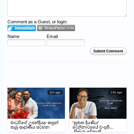
Comment as a Guest, or login:
Name
Email
Submit Comment
11h ago
13h ago
මාධවීගේ උපන්දියදා කසුන්
‘සුජාත දියණිය’
තැබු ආදරණීය සටහන
ටෙලිනාට්‍යයේ චංගුමී
-සිතාරා පවිත්‍රානි