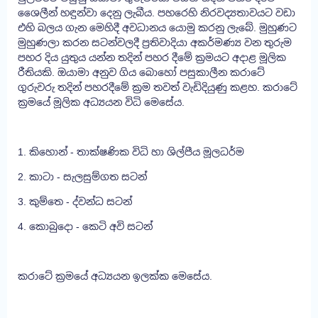
ශෛලීන් හඳුන්වා දෙනු ලැබීය. පහරෙහි නිරවද්‍යතාවයට වඩා
එහි බලය ගැන මෙහිදී අවධානය යොමු කරනු ලැබේ. මුහුණට
මුහුණලා කරන සටන්වලදී ප්‍රතිවාදියා අකර්මණ්‍ය වන තුරුම
පහර දිය යුතුය යන්න තදින් පහර දීමේ ක්‍රමයට අදාළ මූලික
රීතියකි. ඔයාමා අනුව ගිය බොහෝ පසුකාලීන කරාටේ
ගුරුවරු තදින් පහරදීමේ ක්‍රම තවත් වැඩිදියුණු කළහ. කරාටේ
ක්‍රමයේ මූලික අධ්‍යයන විධි මෙසේය.
1. කිහොන් - තාක්ෂණික විධි හා ශිල්පීය මූලධර්ම
2. කාටා - සැලසුම්ගත සටන්
3. කුම්තෙ - ද්වන්ධ සටන්
4. කොබුදො - කෙටි අවි සටන්
කරාටේ ක්‍රමයේ අධ්‍යයන ඉලක්ක මෙසේය.