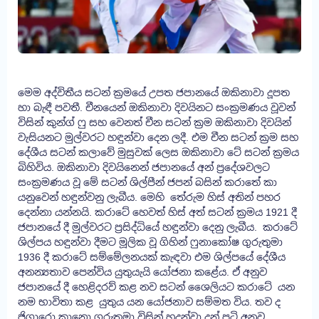
මෙම අද්විතීය සටන් ක්‍රමයේ උපත ජපානයේ ඔකිනාවා දූපත
හා බැඳී පවතී. චීනයෙන් ඔකිනාවා දිවයිනට සංක්‍රමණය වූවන්
විසින් කුන්ග් ෆු සහ වෙනත් චීන සටන් ක්‍රම ඔකිනාවා දිවයින්
වැසියනට මුල්වරට හඳුන්වා දෙන ලදී. එම චීන සටන් ක්‍රම සහ
දේශීය සටන් කලාවේ මුසුවක් ලෙස ඔකිනාවා ටේ සටන් ක්‍රමය
බිහිවිය. ඔකිනාවා දිවයිනෙන් ජපානයේ අන් ප්‍රදේශවලට
සංක්‍රමණය වූ මේ සටන් ශිල්පීන් ජපන් බසින් කරාතේ කා
යනුවෙන් හඳුන්වනු ලැබීය. මෙහි තේරුම හිස් අතින් පහර
දෙන්නා යන්නයි. කරාටේ හෙවත් හිස් අත් සටන් ක්‍රමය 1921 දී
ජපානයේ දී මුල්වරට ප්‍රසිද්ධියේ හඳුන්වා දෙනු ලැබීය. කරාටේ
ශිල්පය හඳුන්වා දීමට මූලික වූ ගිහින් ෆුනාකෝෂ ගුරුතුමා
1936 දී කරාටේ සම්මේලනයක් කැඳවා එම ශිල්පයේ දේශීය
අනන්‍යතාව පෙන්විය යුතුයැයි යෝජනා කළේය. ඒ අනුව
ජපානයේ දී හෙළිදරව් කළ නව සටන් ශෛලියට කරාටේ යන
නම භාවිතා කළ යුතුය යන යෝජනාව සම්මත විය. තව ද
ජිගාරො කානො ගුරුතුමා විසින් හදුන්වා දුන් පටි අනුව