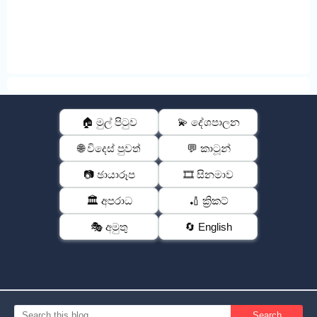
🏠 මුල් පිටුව
💫 දේශපාලන
🌐 විදෙස් පුවත්
💬 කාටූන්
📷 ඡායාරූප
🎞️ සිනමාව
🏛️ අපරාධ
🏏 ක්‍රිකට්
🎭 අමුතු
🔄 English