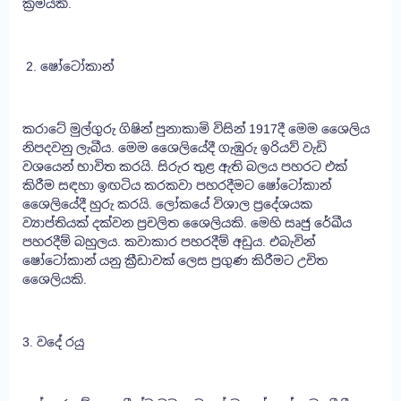
ක්‍රමයකි.
2. ෂෝටෝකාන්
කරාටේ මුල්ගුරු ගිෂින් පුනාකාමි විසින් 1917දී මෙම ශෛලිය
නිපදවනු ලැබීය. මෙම ශෛලියේදී ගැඹුරු ඉරියව් වැඩි
වශයෙන් භාවිත කරයි. සිරුර තුළ ඇති බලය පහරට එක්
කිරීම සඳහා ඉඟටිය කරකවා පහරදීමට ෂෝටෝකාන්
ශෛලියේදී හුරු කරයි. ලෝකයේ විශාල ප්‍රදේශයක
ව්‍යාප්තියක් දක්වන ප්‍රචලිත ශෛලියකි. මෙහි සෘජු රේඛීය
පහරදීම් බහුලය. කවාකාර පහරදීම් අඩුය. එබැවින්
ෂෝටෝකාන් යනු ක්‍රීඩාවක් ලෙස ප්‍රගුණ කිරීමට උචිත
ශෛලියකි.
3. වදේ රයු