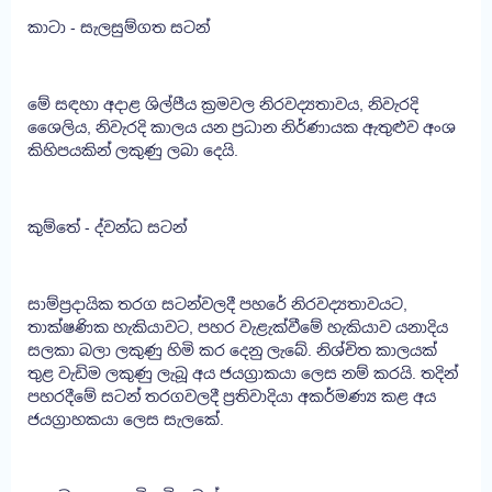
කාටා - සැලසුම්ගත සටන්
මේ සඳහා අදාළ ශිල්පීය ක්‍රමවල නිරවද්‍යතාවය, නිවැරදි
ශෛලිය, නිවැරදි කාලය යන ප්‍රධාන නිර්ණායක ඇතුළුව අංශ
කිහිපයකින් ලකුණු ලබා දෙයි.
කුම්තේ - ද්වන්ධ සටන්
සාම්ප්‍රදායික තරග සටන්වලදී පහරේ නිරවද්‍යතාවයට,
තාක්ෂණික හැකියාවට, පහර වැළැක්වීමේ හැකියාව යනාදිය
සලකා බලා ලකුණු හිමි කර දෙනු ලැබේ. නිශ්චිත කාලයක්
තුළ වැඩිම ලකුණු ලැබූ අය ජයග්‍රාකයා ලෙස නම් කරයි. තදින්
පහරදීමේ සටන් තරගවලදී ප්‍රතිවාදියා අකර්මණ්‍ය කළ අය
ජයග්‍රාහකයා ලෙස සැලකේ.