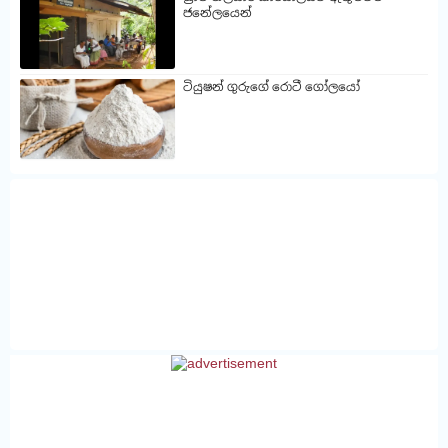
ජනේලයෙන්
ටියුෂන් ගුරුගේ රොටී ගෝලයෝ