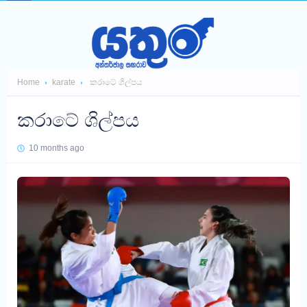
Home
karate
කරාටේ ශිල්පය
කරාටේ ශිල්පය
10 months ago