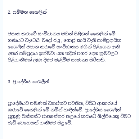
2. සම්මත ශෛලීන්
ජපාන කරාටේ සංවිධානය මගින් පිළිගත් ශෛලීන් මේ
ගණයට වැටෙයි. වදෝ රයු , ගොජු කායි වැනි සාම්ප්‍රදායික
ශෛලීන් ජපාන කරාටේ සංවිධානය මගින් පිළිගෙන ඇති
අතර සම්ප්‍රදාය ඉක්මවා යන තදින් පහර දෙන ක්‍රමවලට
පිළිගැනීමක් ලබා දීමට මැළිවීම සාමාන්‍ය සිරිතකි.
3. ප්‍රාදේශීය ශෛලීන්
ප්‍රාදේශීයව පමණක් ව්‍යාප්තව පවතින, විවිධ ආකාරයේ
කරාටේ ශෛලීන් මේ නමින් හැඳින්වේ. ප්‍රාදේශීය ශෛලීන්
පුහුණු වන්නන්ට ජාත්‍යන්තර තලයේ කරාටේ ශිල්පියෙකු වීමට
වැඩි වෙහෙසක් ගැනීමට සිදු වේ.