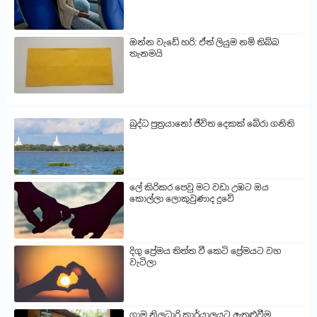
ඔන්න වැඩේ හරි: ඒත් ලියුම නම් තිබ්බ
තැනමයි
බුද්ධ පුත්‍රයානෝ ජීවිත දෙකක් බේරා ගනිති
ලේ කිරිකර පෙවු මට වඩා උඹට ඔය
කොල්ලා ලොකුවුණාද දුවේ
දිගු ප්‍රේමය තිත්ත වී කෙටි ප්‍රේමයට වහ
වැටිලා
ග්‍රාම නිලධාරි කාර්යාලයට ඇතුළුවීම