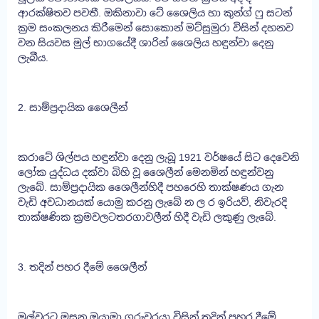
ආරක්ෂිතව පවතී. ඔකිනාවා ටේ ශෛලිය හා කුන්ග් ෆු සටන්
ක්‍රම සංකලනය කිරීමෙන් සොකොන් මට්සුමුරා විසින් දහනව
වන සියවස මුල් භාගයේදී ශාරින් ශෛලිය හඳුන්වා දෙනු
ලැබීය.
2. සාම්ප්‍රදායික ශෛලීන්
කරාටේ ශිල්පය හඳුන්වා දෙනු ලැබූ 1921 වර්ෂයේ සිට දෙවෙනි
ලෝක යුද්ධය දක්වා බිහි වූ ශෛලීන් මෙනමින් හඳුන්වනු
ලැබේ. සාම්ප්‍රදායික ශෛලීන්හිදී පහරෙහි තාක්ෂණය ගැන
වැඩි අවධානයක් යොමු කරනු ලැබේ න ල ර ඉරියව්, නිවැරදි
තාක්ෂණික ක්‍රමවලටතරගාවලීන් හිදී වැඩි ලකුණු ලැබේ.
3. තදින් පහර දීමේ ශෛලීන්
මුල්වරට මසුනු ඔයාමා ගුරුවරයා විසින් තදින් පහර දීමේ