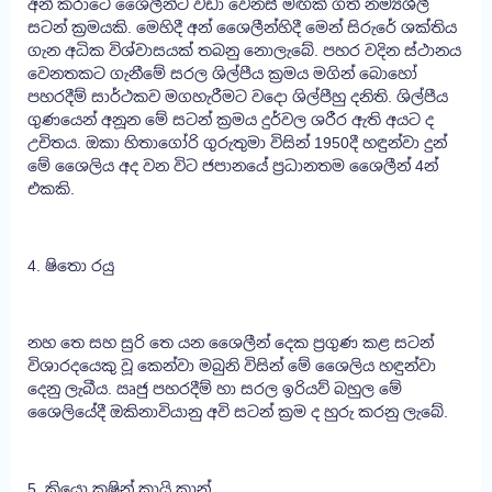
අන් කරාටේ ශෛලීන්ට වඩා වෙනස් මඟක් ගත් නම්‍යශීලී
සටන් ක්‍රමයකි. මෙහිදී අන් ශෛලීන්හිදී මෙන් සිරුරේ ශක්තිය
ගැන අධික විශ්වාසයක් තබනු නොලැබේ. පහර වදින ස්ථානය
වෙනතකට ගැනීමේ සරල ශිල්පීය ක්‍රමය මගින් බොහෝ
පහරදීම් සාර්ථකව මගහැරීමට වදො ශිල්පීහු දනිති. ශිල්පීය
ගුණයෙන් අනූන මේ සටන් ක්‍රමය දුර්වල ශරීර ඇති අයට ද
උචිතය. ඔකා හිතාගෝරි ගුරුතුමා විසින් 1950දී හඳුන්වා දුන්
මේ ශෛලිය අද වන විට ජපානයේ ප්‍රධානතම ශෛලීන් 4න්
එකකි.
4. ෂිතො රයු
නහ තෙ සහ සුරි තෙ යන ශෛලීන් දෙක ප්‍රගුණ කළ සටන්
විශාරදයෙකු වූ කෙන්වා මබුනි විසින් මේ ශෛලිය හඳුන්වා
දෙනු ලැබීය. ඍජු පහරදීම් හා සරල ඉරියව් බහුල මේ
ශෛලියේදී ඔකිනාවියානු අවි සටන් ක්‍රම ද හුරු කරනු ලැබේ.
5. කියො කුෂින් කායි කාන්