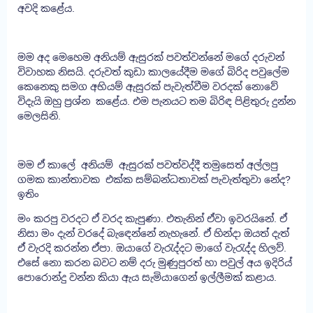
අවදි කළේය.
මම අද මෙහෙම අනියම් ඇසුරක් පවත්වන්නේ මගේ දරුවන්
විවාහක නිසයි. දරුවත් කුඩා කාලයේදීම මගේ බිරිද පවුලේම
කෙනෙකු සමග අභියම් ඇසුරක් පැවැත්වීම වරදක් නොවේ
විදැයි ඔහු ප්‍රශ්න කළේය. එම පැනයට තම බිරිඳ පිළිතුරු දුන්න
මෙලසිනි.
මම ඒ කාලේ අනියම් ඇසුරක් පවත්වද්දී තමුසෙත් අල්ලපු
ගමක කාන්තාවක එක්ක සම්බන්ධතාවක් පැවැත්තුවා නේද?
ඉතිං
මං කරපු වරදට ඒ වරද කැපුණා. එතැනින් ඒවා ඉවරයිනේ. ඒ
නිසා මං දැන් වරදේ බැඳෙන්නේ නැහැනේ. ඒ හින්දා ඔයත් දැත්
ඒ වැරදි කරන්න ඒපා. ඔයාගේ වැරැද්දට මාගේ වැරැද්ද හිලව්.
එසේ නො කරන බවට නම් දරු මුණුපුරත් හා පවුල් අය ඉදිරිය්
පොරොන්දු වන්න කියා ඇය සැමියාගෙන් ඉල්ලීමක් කළාය.