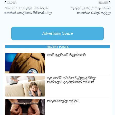
OLDER
NEWER
යකාටවත් බය නැතැයි කයිවාරුවා
වැලේ වැල් නැතුව එලෝ ගියාම
කනත්තේ හොල්මනට සිහි නැතිවෙලා
නෑයන්ගේ වස්තුව ඉල්ලලා
Advertising Space
RECENT POSTS
කාකි ඇඳුම යට මනුස්සකම
රූප පෙට්ටියට වහ වැටුණු අම්මලා
තාත්තලාට දරුවන්ගෙන් පාඩමක්
නරුම මහල්ලා කූඩුවට