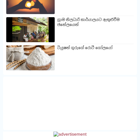
ග්‍රාම නිලධාරි කාර්යාලයට ඇතුළුවීම
ජනේලයෙන්
ටියුෂන් ගුරුගේ රොටී ගෝලයෝ