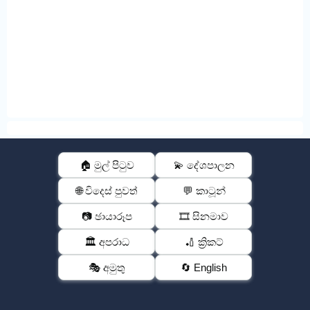
🏠 මුල් පිටුව
💫 දේශපාලන
🌐 විදෙස් පුවත්
💬 කාටූන්
📷 ඡායාරූප
🎞️ සිනමාව
🏛️ අපරාධ
🏏 ක්‍රිකට්
🎭 අමුතු
🔄 English