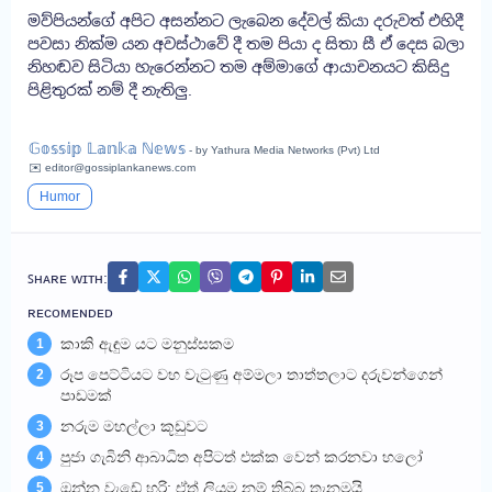
මව්පියන්ගේ අපිට අසන්නට ලැබෙන දේවල් කියා දරුවත් එහිදී
පවසා නික්ම යන අවස්ථාවේ දී තම පියා ද සිතා සී ඒ දෙස බලා
නිහඬව සිටියා හැරෙන්නට තම අම්මාගේ ආයාචනයට කිසිදු
පිළිතුරක් නම් දී නැතිලු.
𝔾𝕠𝕤𝕤𝕚𝕡 𝕃𝕒𝕟𝕜𝕒 ℕ𝕖𝕨𝕤
- by Yathura Media Networks (Pvt) Ltd
✉️ editor@gossiplankanews.com
Humor
ꜱʜᴀʀᴇ ᴡɪᴛʜ:
ʀᴇᴄᴏᴍᴇɴᴅᴇᴅ
කාකි ඇඳුම යට මනුස්සකම
1
රූප පෙට්ටියට වහ වැටුණු අම්මලා තාත්තලාට දරුවන්ගෙන්
2
පාඩමක්
නරුම මහල්ලා කූඩුවට
3
පුජා ගැබිනි ආබාධිත අපිටත් එක්ක වෙන් කරනවා හලෝ
4
ඔන්න වැඩේ හරි: ඒත් ලියුම නම් තිබ්බ තැනමයි
5