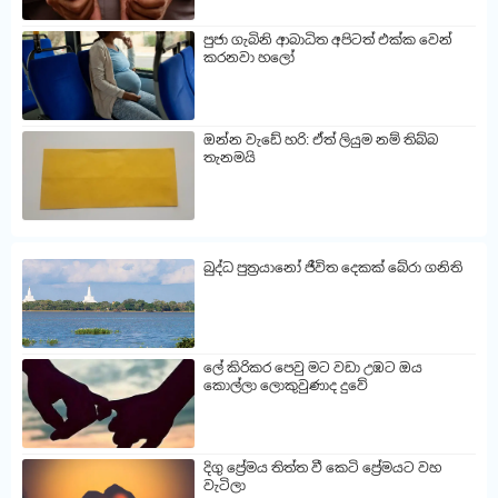
පුජා ගැබිනි ආබාධිත අපිටත් එක්ක වෙන්
කරනවා හලෝ
ඔන්න වැඩේ හරි: ඒත් ලියුම නම් තිබ්බ
තැනමයි
බුද්ධ පුත්‍රයානෝ ජීවිත දෙකක් බේරා ගනිති
ලේ කිරිකර පෙවු මට වඩා උඹට ඔය
කොල්ලා ලොකුවුණාද දුවේ
දිගු ප්‍රේමය තිත්ත වී කෙටි ප්‍රේමයට වහ
වැටිලා