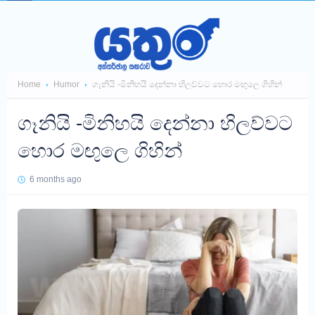
Home
Humor
ගෑනියි -මිනිහයි දෙන්නා හිලව්වට හොර මඟුලෙ ගිහින්
ගෑනියි -මිනිහයි දෙන්නා හිලව්වට
හොර මඟුලෙ ගිහින්
6 months ago