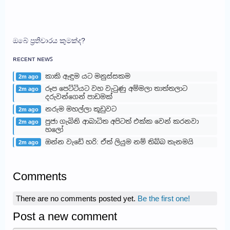
ඔබේ ප්‍රතිචාරය කුමක්ද?
ʀᴇᴄᴇɴᴛ ɴᴇᴡꜱ
කාකි ඇඳුම යට මනුස්සකම
2m ago
රූප පෙට්ටියට වහ වැටුණු අම්මලා තාත්තලාට
2m ago
දරුවන්ගෙන් පාඩමක්
නරුම මහල්ලා කූඩුවට
2m ago
පුජා ගැබිනි ආබාධිත අපිටත් එක්ක වෙන් කරනවා
2m ago
හලෝ
ඔන්න වැඩේ හරි: ඒත් ලියුම නම් තිබ්බ තැනමයි
2m ago
Comments
There are no comments posted yet.
Be the first one!
Post a new comment