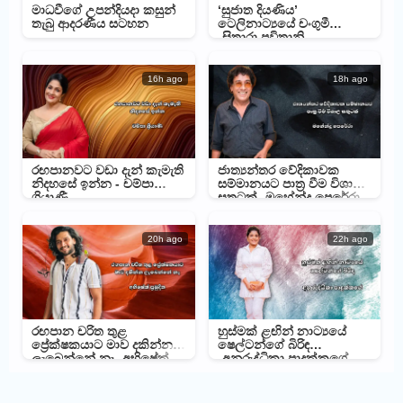
මාධවීගේ උපන්දියදා කසුන්
‘සුජාත දියණිය’
තැබු ආදරණීය සටහන
ටෙලිනාට්‍යයේ චංගුමී
-සිතාරා පවිත්‍රානි
16h ago
18h ago
රඟපානවට වඩා දැන් කැමැති
ජාත්‍යන්තර වේදිකාවක
නිදහසේ ඉන්න - චම්පා
සම්මානයට පාත්‍ර වීම විශාල
ශ්‍රියාණී
සතුටක් -මහේන්ද්‍ර පෙරේරා
20h ago
22h ago
රඟපාන චරිත තුළ
හුස්මක් ළඟින් නාට්‍යයේ
ප්‍රේක්ෂකයාට මාව දකින්න
ෂෙල්ටන්ගේ බිරිඳ
ලැබෙන්නේ නෑ -අභිෂේක්
-අනුරුද්ධිකා පාදුක්කගේ
ප්‍රමුදිත