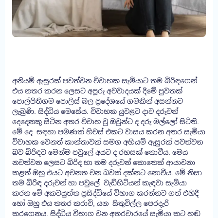
අනියම් ඇසුරක් පවත්වන විවාහක සැමියාට තම බිරිඳගෙන්
එය නතර කරන ලෙසට අපූරු අවවාදයක් දීමේ පුවතක්
පොල්පිතිගම පොලිස් බල ප්‍රදේශයේ ගමකින් අසන්නට
ලැබුණි. සිද්ධිය මෙසේය. විවාහක යුවළට දාව දරුවන්
දෙදෙනකු සිටින අතර විවාහ වු ඔවුන්ට ද දරු මල්ලෝ සිටිති.
මේ දෙ සඳහා පමණක් හිවස් එකට වාසය කරන අතර සැමියා
විවාහක වෙනත් කාන්තාවක් සමග අභියම් ඇසුරක් පවත්වන
බව බිරිඳට මෙන්ම පවුලේ අයට ද රහසක් නොවීය. මෙය
නවත්වන ලෙසට බිරිද හා තම දරුවන් කොතෙක් ආයාචනා
කළත් ඔහු එයට අවනත වන බවක් දක්නට නොවීය. මේ නිසා
තම බිරිඳ දරුවන් හා පවුලේ වැඩිහිටියන් කැඳවා සැමියා
කරන මේ අකටයුත්ත ප්‍රසිද්ධියේ විභාග කරන්නට ගත් එහිදී
හෝ ඔහු එය තතර කරාවි, යන සිතුවිල්ල පෙරදැරි
කරගෙනය. සිද්ධිය විභාග වන අතරවාරයේ සැමියා කට හඬ