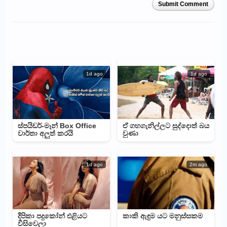
Submit Comment
1d ago
1d ago
ස්පයිඩර්-මෑන් Box Office
ඒ ගහගැනිල්ලට සුද්දොත් බය
වාර්තා අලුත් කරයි
වුණා
1d ago
2m ago
දීපිකා පදුකෝන් එළියට
කාකි ඇඳුම යට මනුස්සකම
විසිවෙලා