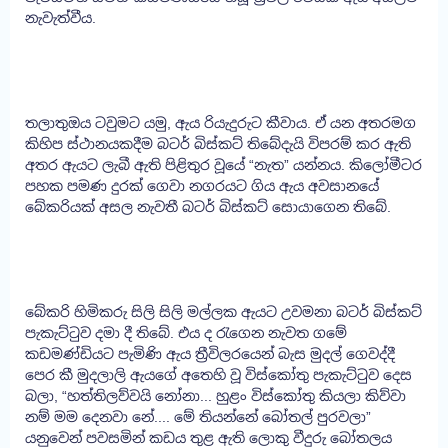
නැවැත්වීය.
තලාතුඔය ටවුමට යමු, ඇය රියැදුරුට කීවාය. ඒ යන අතරමග
කිහිප ස්ථානයකදීම බටර් බිස්කට් තිබේදැයි විපරම් කර ඇති
අතර ඇයට ලැබී ඇති පිළිතුර වූයේ “නැත” යන්නය. කිලෝමීටර
පහක පමණ දුරක් ගෙවා නගරයට ගිය ඇය අවසානයේ
බේකරියක් අසල නැවතී බටර් බිස්කට් සොයාගෙන තිබේ.
බේකරි හිමිකරු සිලි සිලි මල්ලක ඇයට උවමනා බටර් බිස්කට්
පැකැට්ටුව දමා දී තිබේ. එය ද රැගෙන නැවත ගමේ
කඩමණ්ඩියට පැමිණි ඇය ත්‍රීවිලරයෙන් බැස මුදල් ගෙවද්දී
පෙර කී මුදලාලි ඇයගේ අතෙහි වූ විස්කෝතු පැකැට්ටුව දෙස
බලා, “හත්තිලව්වයි නෝනා... හුළං විස්කෝතු කියලා කිව්වා
නම් මම දෙනවා නේ.... මේ තියන්නේ බෝතල් පුරවලා”
යනුවෙන් පවසමින් කඩය තුළ ඇති ලොකු වීදුරු බෝතලය