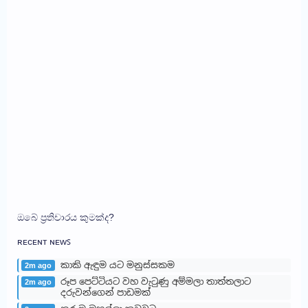
ඔබේ ප්‍රතිචාරය කුමක්ද?
ʀᴇᴄᴇɴᴛ ɴᴇᴡꜱ
කාකි ඇඳුම යට මනුස්සකම
2m ago
රූප පෙට්ටියට වහ වැටුණු අම්මලා තාත්තලාට
2m ago
දරුවන්ගෙන් පාඩමක්