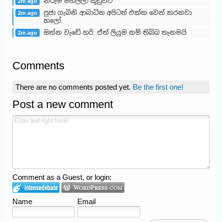
නරුම මහල්ලා කූඩුවට
2m ago
පුජා ගැබිනි ආබාධිත අපිටත් එක්ක වෙන් කරනවා
2m ago
හලෝ
ඔන්න වැඩේ හරි: ඒත් ලියුම නම් තිබ්බ තැනමයි
2m ago
Comments
There are no comments posted yet.
Be the first one!
Post a new comment
Comment as a Guest, or login:
Name
Email