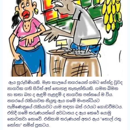
ඇය සුරූපිණියකි. මෑත කාලයේ නගරයෙන් ගමට සේන්දු වුවද
නාගරික ගති සිරිත් අත් නොහළ තැනැත්තියකි. ගමන බිමන
හා කතා බහ ද ඇඳුම් පැළඳුම් ද නාගරික පන්නයේ ම විය.
නගරයේ රැකියාවක නියුතු ඇය ගමේ මංසන්ධියට
පැමිණෙනුයේ රැකියාවට යාම සඳහා බස් රථයට ගොඩවීමටය.
එහිදී ගමේ තරුණයන්ගේ අවධානය ද ඇය කෙරේ යොමු
නොවනවා නොවේ. එනිසාම තරුණයන් අතර ඇය “තොල් රතු
නෝනා” නමින් ප්‍රකටය.