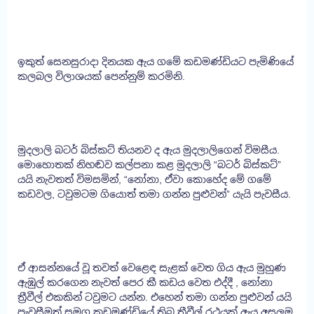
ඉකුත් සෙනසුරාදා දිනයක ඇය ගමේ කඩමණ්ඩියට පැමිණියේ
කලබල විලාශයක් පෙන්නුම් කරමිනි.
මුදලාලි බටර් බිස්කට් තියනව ද ඇය මුදලාලිගෙන් විමසීය.
මොහොතක් නිහඬව කල්පනා කළ මුදලාලි “බටර් බිස්කට්”
යයි නැවතත් විමසමින්, “නෝනා, ඒවා කොහේද මේ ගමේ
කඩවල, ටවුමටම ගියොත් තමා ගන්න පුළුවන්” යැයි පැවසීය.
ඒ ආසන්නයේ වූ තවත් වෙළෙඳ සැළක් වෙත ගිය ඇය මුහුණ
ඇඹුල් කරගෙන නැවත් පෙර කී කඩය වෙත එද්දී , නෝනා
ත්‍රීවීල් එකකින් ටවුමට යන්න. එහෙන් තමා ගන්න පුළුවන් යයි
පැවසීමත් සමග කඩමණ්ඩියේ තිබූ ත්‍රීවීල් රථයක් ඇය අසලම