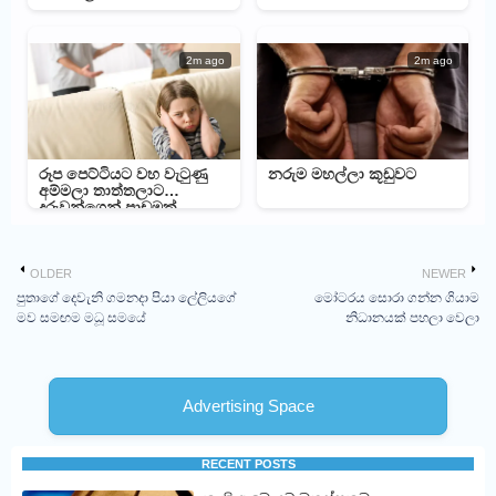
2m ago
2m ago
රූප පෙට්ටියට වහ වැටුණු
නරුම මහල්ලා කූඩුවට
අම්මලා තාත්තලාට
දරුවන්ගෙන් පාඩමක්
OLDER
NEWER
පුතාගේ දෙවැනි ගමනදා පියා ලේලියගේ
මෝටරය සොරා ගන්න ගියාම
මව සමඟම මධූ සමයේ
නිධානයක් පහලා වෙලා
Advertising Space
RECENT POSTS