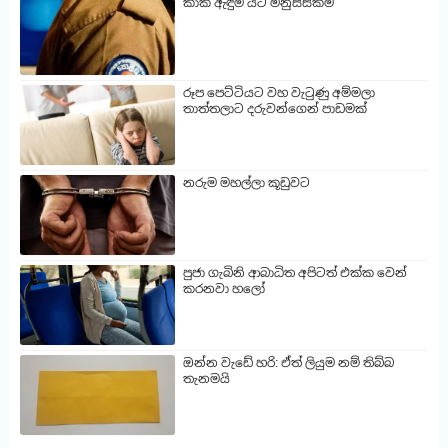
කාකි ඇඳුම යට මනුස්සකම
රූප පෙට්ටියට වහ වැටුණු අම්මලා
තාත්තලාට දරුවන්ගෙන් පාඩමක්
නරුම මහල්ලා කූඩුවට
පුජා ගැබිනි ආබාධිත අපිටත් එක්ක වෙන්
කරනවා හලෝ
ඔන්න වැඩේ හරි: ඒත් ලියුම නම් තිබ්බ
තැනමයි