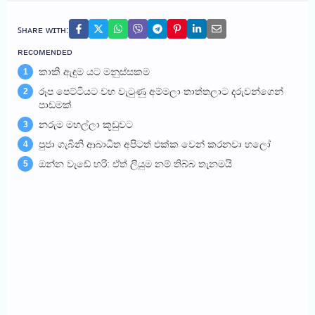
ꜱʜᴀʀᴇ ᴡɪᴛʜ:
ʀᴇᴄᴏᴍᴇɴᴅᴇᴅ
කාකි ඇඳුම යට මනුස්සකම
1
රූප පෙට්ටියට වහ වැටුණු අම්මලා තාත්තලාට දරුවන්ගෙන්
2
පාඩමක්
නරුම මහල්ලා කූඩුවට
3
පුජා ගැබිනි ආබාධිත අපිටත් එක්ක වෙන් කරනවා හලෝ
4
ඔන්න වැඩේ හරි: ඒත් ලියුම නම් තිබ්බ තැනමයි
5