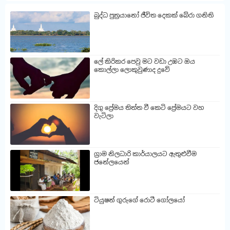
බුද්ධ පුත්‍රයානෝ ජීවිත දෙකක් බේරා ගනිති
ලේ කිරිකර පෙවු මට වඩා උඹට ඔය
කොල්ලා ලොකුවුණාද දුවේ
දිගු ප්‍රේමය තිත්ත වී කෙටි ප්‍රේමයට වහ
වැටිලා
ග්‍රාම නිලධාරි කාර්යාලයට ඇතුළුවීම
ජනේලයෙන්
ටියුෂන් ගුරුගේ රොටී ගෝලයෝ