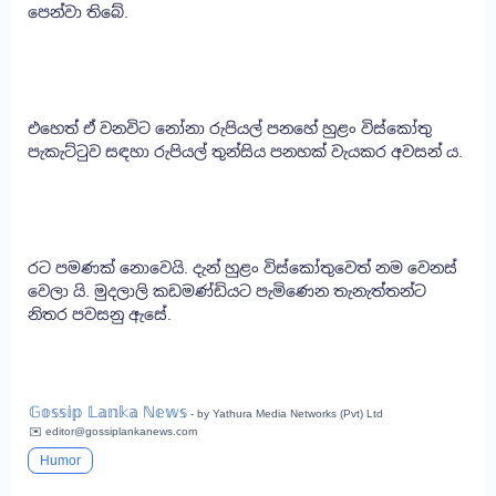
පෙන්වා තිබේ.
එහෙත් ඒ වනවිට නෝනා රුපියල් පනහේ හුළං විස්කෝතු
පැකැට්ටුව සඳහා රුපියල් තුන්සිය පනහක් වැයකර අවසන්‍ ය.
රට පමණක් නොවෙයි. දැන් හුළං විස්කෝතුවෙත් නම වෙනස්
වෙලා යි. මුදලාලි කඩමණ්ඩියට පැමිණෙන තැනැත්තන්ට
නිතර පවසනු ඇසේ.
𝔾𝕠𝕤𝕤𝕚𝕡 𝕃𝕒𝕟𝕜𝕒 ℕ𝕖𝕨𝕤
- by Yathura Media Networks (Pvt) Ltd
✉️ editor@gossiplankanews.com
Humor