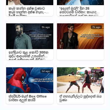
කෑම කන්න දක්ෂ වුණාට
‘ඉදයන් මුරලි’ දින 26
කෑම හදන්න දක්ෂ නැහැ -
පෙට්ටගම් වාර්තා: කායාදු
දිලුෂී හංසිකා
ලොහාර්ගේ දෙවන ඉහළම
ආදායම් ලැබූ චිත්‍රපටය බවට
පත්වෙයි
5h ago
7h ago
ඉන්දියාව තුළ කෝටි 300ක
ශුද්ධ ආදායමක් උපයමින්
අලුත් ඉතිහාසයක් ලිවීමට
දේව්ගන්ට අවස්ථාවක්
1d ago
1d ago
ස්පයිඩර්-මෑන් Box Office
ඒ ගහගැනිල්ලට සුද්දොත් බය
වාර්තා අලුත් කරයි
වුණා