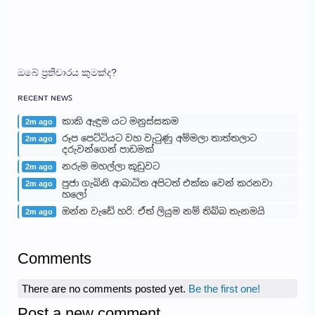
ඔබේ ප්‍රතිචාරය කුමක්ද?
ʀᴇᴄᴇɴᴛ ɴᴇᴡꜱ
කාකි ඇඳුම යට මනුස්සකම
2m ago
රූප පෙට්ටියට වහ වැටුණු අම්මලා තාත්තලාට
2m ago
දරුවන්ගෙන් පාඩමක්
නරුම මහල්ලා කූඩුවට
2m ago
පුජා ගැබිනි ආබාධිත අපිටත් එක්ක වෙන් කරනවා
2m ago
හලෝ
ඔන්න වැඩේ හරි: ඒත් ලියුම නම් තිබ්බ තැනමයි
2m ago
Comments
There are no comments posted yet.
Be the first one!
Post a new comment