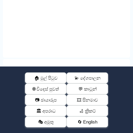
🏠 මුල් පිටුව
💫 දේශපාලන
🌐 විදෙස් පුවත්
💬 කාටූන්
📷 ඡායාරූප
🎞️ සිනමාව
🏛️ අපරාධ
🏏 ක්‍රිකට්
🎭 අමුතු
🔄 English