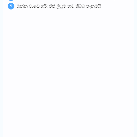
ඔන්න වැඩේ හරි: ඒත් ලියුම නම් තිබ්බ තැනමයි
5