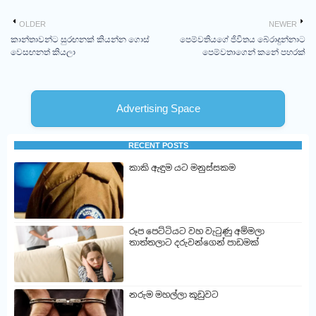
OLDER
NEWER
කාන්තාවන්ට සුරඟනක් කියන්න ගොස්
පෙම්වතියගේ ජිවිතය බේරාදුන්නාට
වෙසඟනත් කියලා
පෙම්වතාගෙන් කනේ පහරක්
Advertising Space
RECENT POSTS
කාකි ඇඳුම යට මනුස්සකම
රූප පෙට්ටියට වහ වැටුණු අම්මලා
තාත්තලාට දරුවන්ගෙන් පාඩමක්
නරුම මහල්ලා කූඩුවට