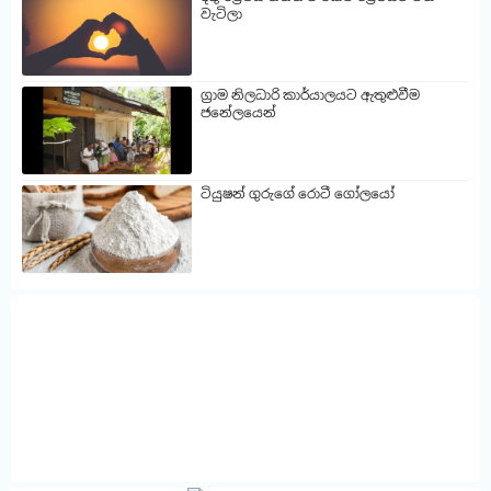
වැටිලා
ග්‍රාම නිලධාරි කාර්යාලයට ඇතුළුවීම
ජනේලයෙන්
ටියුෂන් ගුරුගේ රොටී ගෝලයෝ