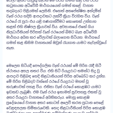
වෙලා ඇතිව යායුතු බැවින් මේ පිරිස ගමන් කළ වත් රථය
කටුනායක අධිවේගී මාර්ගයයෙන් ගමන් කළේ වාහන
තදබදයට පිළියමක් ලෙසිනි. එහෙත් අනපේක්ෂිත අන්දමින්
වෑන් රථය හදිසි ආපදාවකට ලක්වී ක්‍රියා විරහිත විය. වෑන්
රථයේ රැ පුරා එය යළි පණගන්වීමට කොතෙක් උත්සාහ
කළත් එහි නිෂ්පල ක්‍රියාවක් විය. අවසානයේ එකේ ගිය
නිලධාරීනියන් පිරිසක් වෑන් රථයෙන් බිමට බැස අධිවේගී
මාර්ගය අයින කර වේලාවක් බලාගෙන සිටියහ. මාර්ගයේ
ගමන් කළ කිසිම වාහනයක් ඔවුන් රැයගන යාමට නැවැත්වුයේ
නැත.
මෙලෙස සිටියදී පෞද්ගලික වෑන් රථයක් මේ පිරිස රැඳී සිටී
ස්ථානය අසල නතර විය. එහි සිටි රියැදුරාට තමන්ට සිදු වු
ආපදාව පිළිබඳ හෙදි නිළධානියයන් පිරිස අවබෝධ කර දුන්හ.
මේ පිරිස පිළිබදව වන්නේ රථයේ රියදුරාට මහත් වූ
කරුණාවක් පහළ විය. එනිසා වෑන් රථයේ කොළඹට යාමට
ඉඩකඩ ලැබුණි. එම වෑන් රථය ඉතාමත් සුවපහසු එකක් වු
අතර රියැදුරා වාහනයේ අයිතිකරුය. මොහු කොළඹ
ප්‍රදේශයයේ වාහන අතර කොටස් අලෙවි කරන ප්‍රධාන පෙළේ
වෙළඳසලක හිමිකරුවෙකි. හෙද නිළධාරීනියන් පිරිස කොළඹ