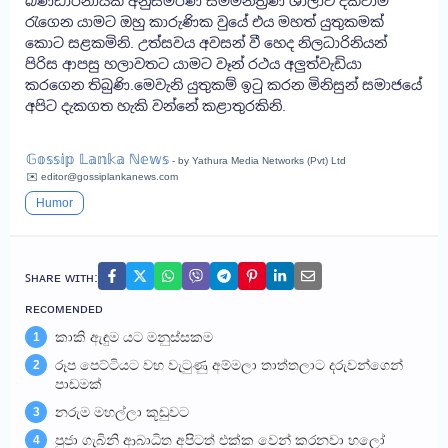
බණ්ඩාරනායක අනුස්මරණ සම්මන්ත්‍රණ ශාලාව දක්වාම
රැගෙන යාමට ඔහු කාරුණික වුයේ එය මහත් යුතුකමක්
කොට සළකමිනි. උත්සවය අවසන් වී හෙද නිලධාරිනියන්
පිරිස ආපසු හලාවතට යාමට වෑන් රථය අලුත්වැඩියා
කරගෙන තිබුණි.මෙවැනි යුතුකම් ඉටු කරන මිනිසුන් සමාජයේ
අපිට දැකගත හැකි වන්නේ කළාතුරකිනි.
𝔾𝕠𝕤𝕤𝕚𝕡 𝕃𝕒𝕟𝕜𝕒 ℕ𝕖𝕨𝕤
- by Yathura Media Networks (Pvt) Ltd
✉️ editor@gossiplankanews.com
Humor
ꜱʜᴀʀᴇ ᴡɪᴛʜ:
ʀᴇᴄᴏᴍᴇɴᴅᴇᴅ
කාකි ඇඳුම යට මනුස්සකම
1
රූප පෙට්ටියට වහ වැටුණු අම්මලා තාත්තලාට දරුවන්ගෙන්
2
පාඩමක්
නරුම මහල්ලා කූඩුවට
3
පුජා ගැබිනි ආබාධිත අපිටත් එක්ක වෙන් කරනවා හලෝ
4