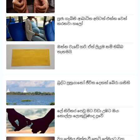
පුජා ගැබිනි ආබාධිත අපිටත් එක්ක වෙන්
කරනවා හලෝ
ඔන්න වැඩේ හරි: ඒත් ලියුම නම් තිබ්බ
තැනමයි
බුද්ධ පුත්‍රයානෝ ජීවිත දෙකක් බේරා ගනිති
ලේ කිරිකර පෙවු මට වඩා උඹට ඔය
කොල්ලා ලොකුවුණාද දුවේ
දිගු ප්‍රේමය තිත්ත වී කෙටි ප්‍රේමයට වහ