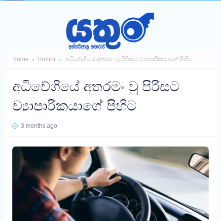
Home
Humor
අධිවේගියේ අතරමං වු පිරිසට ව්‍යාපාරිකයාගේ පිහිට
අධිවේගියේ අතරමං වු පිරිසට
ව්‍යාපාරිකයාගේ පිහිට
3 months ago