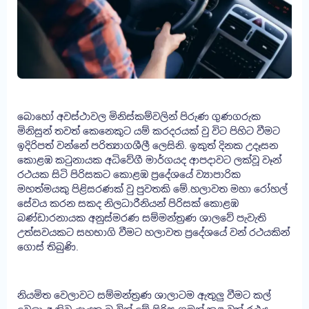
බොහෝ අවස්ථාවල මිනිස්කම්වලින් පිරුණ ගුණගරුක
මිනිසුන් තවත් කෙනෙකුට යම් කරදරයක් වු විට පිහිට වීමට
ඉදිරිපත් ​වන්නේ පරිත්‍යාගශීලී ලෙසිනි. ඉකුත් දිනක උදෑසන
කොළඹ කටුනායක අධිවේගී මාර්ගයද ආපදාවට ලක්වූ වෑන්
රථයක සිටි පිරිසකට කොළඹ ප්‍රදේශයේ ව්‍යාපාරික
මහත්මයකු පිළිසරණක් වු පුවතකි මේ.හලාවත මහා රෝ​හල්
සේවය කරන සකද නිලධාරීනියන් පිරිසක් කොළඹ
බණ්ඩාරනායක අනුස්මරණ සම්මන්ත්‍රණ ශාලවේ පැවැති
උත්සවයකට සහභාගි වීමට ​හලාවත ප්‍රදේශයේ වන් රථයකින්
ගොස් තිබුණි.
නියමිත වෙලාවට සම්මන්ත්‍රණ ශාලාටම ඇතුලු වීමට කල්