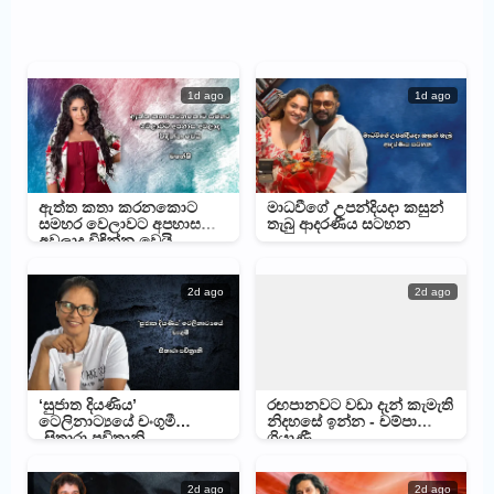
1d ago
1d ago
ඇත්ත කතා කරනකොට
මාධවීගේ උපන්දියදා කසුන්
සමහර වෙලාවට අපහාස
තැබු ආදරණීය සටහන
අවලාද විඳින්න වෙයි –
මහේෂිගෙන් සටහනක්
2d ago
2d ago
‘සුජාත දියණිය’
රඟපානවට වඩා දැන් කැමැති
ටෙලිනාට්‍යයේ චංගුමී
නිදහසේ ඉන්න - චම්පා
-සිතාරා පවිත්‍රානි
ශ්‍රියාණී
2d ago
2d ago