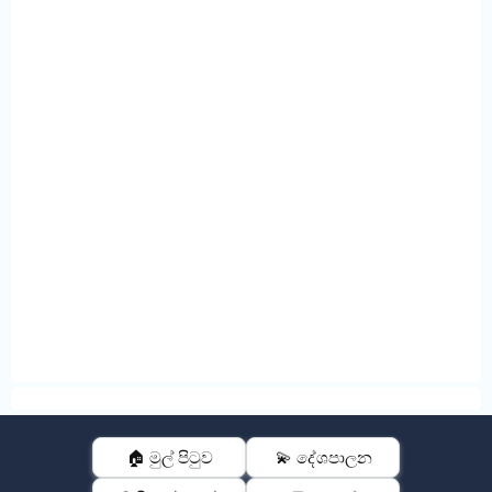
🏠 මුල් පිටුව
💫 දේශපාලන