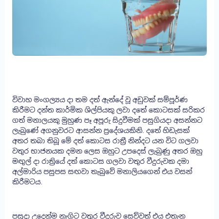
විවාහ මංගල්‍යය දා තම දත් ඇන්දේ වූ අඩුවක් සම්පූර්ණ
කිරීමට දන්ත කාර්මික ශිල්පියකු ලවා දතේ කොටසක් සරිකර
ගත් මනාලයකු මුහුණ පෑ අපූරු සිදුවීමක් පසුගියදා අසන්නට
ලැබුණේ අගනුවරට ආසන්න ප්‍රදේශයකිනි. දතේ හිඩැසක්
අතර තබා තිබූ මේ දත් කොටස රාත්‍රී නින්දට යන විට ගලවා
වතුර භාජනයක දමන ලෙස ඔහුට උපදෙස් ලැබුණු අතර ඔහු
මඟුල් දා රාත්‍රියේ දත් කොටස ගලවා වතුර වීදුරුවක දමා
අල්මාරිය පසුපස සඟවා තැබුවේ මනාලියගෙන් එය වසන්
කිරීමටය.
පසුදා උදෙන්ම නැගිට වතුර වීදුරුව සෙව්වත් එය එතැන