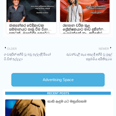
ජාත්‍යන්තර වේදිකාවක
රඟපාන චරිත තුළ
සම්මානයට පාත්‍ර වීම විශාල
ප්‍රේක්ෂකයාට මාව දකින්න
සතුටක් -මහේන්ද්‍ර පෙරේරා
ලැබෙන්නේ නෑ -අභිෂේක්
ප්‍රමුදිත
OLDER
NEWER
ගංවතුරින් අහිමි වූ බඩු ඉල්ලද්දී පියෝ
රුවන්වැලි සෑය අසලදී අහිමි වු මුදල්
ටී.වීත් ඉල්ලලා
පසුබ්මිය අයිතිරුටම
Advertising Space
RECENT POSTS
කාකි ඇඳුම යට මනුස්සකම