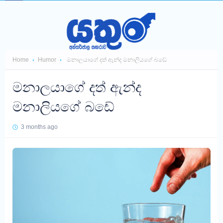
Home
Humor
මනාලයාගේ දත් ඇන්ද මනාලියගේ බඩේ
මනාලයාගේ දත් ඇන්ද
මනාලියගේ බඩේ
3 months ago