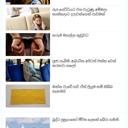
රූප පෙට්ටියට වහ වැටුණු අම්මලා
තාත්තලාට දරුවන්ගෙන් පාඩමක්
නරුම මහල්ලා කූඩුවට
පුජා ගැබිනි ආබාධිත අපිටත් එක්ක වෙන්
කරනවා හලෝ
ඔන්න වැඩේ හරි: ඒත් ලියුම නම් තිබ්බ
තැනමයි
බුද්ධ පුත්‍රයානෝ ජීවිත දෙකක් බේරා ගනිති