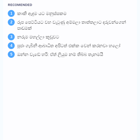
ʀᴇᴄᴏᴍᴇɴᴅᴇᴅ
කාකි ඇඳුම යට මනුස්සකම
1
රූප පෙට්ටියට වහ වැටුණු අම්මලා තාත්තලාට දරුවන්ගෙන්
2
පාඩමක්
නරුම මහල්ලා කූඩුවට
3
පුජා ගැබිනි ආබාධිත අපිටත් එක්ක වෙන් කරනවා හලෝ
4
ඔන්න වැඩේ හරි: ඒත් ලියුම නම් තිබ්බ තැනමයි
5