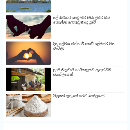
ලේ කිරිකර පෙවු මට වඩා උඹට ඔය
කොල්ලා ලොකුවුණාද දුවේ
දිගු ප්‍රේමය තිත්ත වී කෙටි ප්‍රේමයට වහ
වැටිලා
ග්‍රාම නිලධාරි කාර්යාලයට ඇතුළුවීම
ජනේලයෙන්
ටියුෂන් ගුරුගේ රොටී ගෝලයෝ