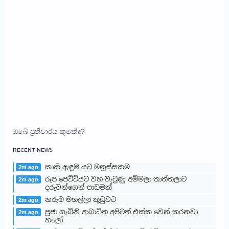
ඔබේ ප්‍රතිචාරය කුමක්ද?
ʀᴇᴄᴇɴᴛ ɴᴇᴡꜱ
කාකි ඇඳුම යට මනුස්සකම
2m ago
රූප පෙට්ටියට වහ වැටුණු අම්මලා තාත්තලාට
2m ago
දරුවන්ගෙන් පාඩමක්
නරුම මහල්ලා කූඩුවට
2m ago
පුජා ගැබිනි ආබාධිත අපිටත් එක්ක වෙන් කරනවා
2m ago
හලෝ