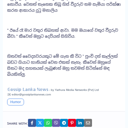
නොවීය. වෙනත් තැනෙක තිබූ හිස් වීදුරුව තම සැමියා පරික්ෂා
කරන ආකාරය දුටු මනාලිය
" ඊයේ රෑ මාර වතුර තිබහක් ආවා. මම ඔයාගේ වතුර වීදුරුව
බීවා." කීවෙන් ඔහුට දෙවියන් සිහිවිය.
හිතවත් වෛද්‍යවරයකුට මේ ගැන කී විට ” පුංචි දත් කෑල්ලක්
බඩට ගියාට හානියක් වෙන එකක් නැහැ. කීවෙන් ඔහුගේ
සිතට මද සහනයක් ලැබුණත් ඔහු තවමත් සිටින්නේ මඳ
බියකින්ලු.
𝔾𝕠𝕤𝕤𝕚𝕡 𝕃𝕒𝕟𝕜𝕒 ℕ𝕖𝕨𝕤
- by Yathura Media Networks (Pvt) Ltd
✉️ editor@gossiplankanews.com
Humor
ꜱʜᴀʀᴇ ᴡɪᴛʜ: