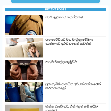
RECENT POSTS
කාකි ඇඳුම යට මනුස්සකම
රූප පෙට්ටියට වහ වැටුණු අම්මලා
තාත්තලාට දරුවන්ගෙන් පාඩමක්
නරුම මහල්ලා කූඩුවට
පුජා ගැබිනි ආබාධිත අපිටත් එක්ක වෙන්
කරනවා හලෝ
ඔන්න වැඩේ හරි: ඒත් ලියුම නම් තිබ්බ
තැනමයි