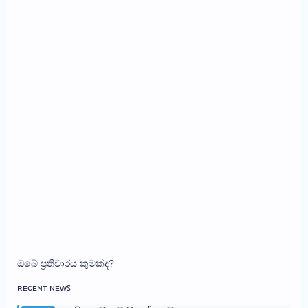
ඔබේ ප්‍රතිචාරය කුමක්ද?
ʀᴇᴄᴇɴᴛ ɴᴇᴡꜱ