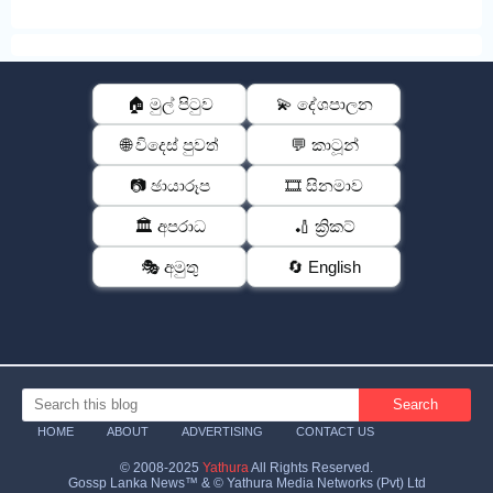
🏠 මුල් පිටුව
💫 දේශපාලන
🌐 විදෙස් පුවත්
💬 කාටූන්
📷 ඡායාරූප
🎞️ සිනමාව
🏛️ අපරාධ
🏏 ක්‍රිකට්
🎭 අමුතු
🔄 English
HOME
ABOUT
ADVERTISING
CONTACT US
© 2008-2025
Yathura
All Rights Reserved.
Gossp Lanka News™ & © Yathura Media Networks (Pvt) Ltd