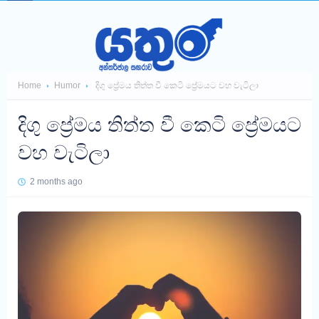
Home
Humor
දිගු ප්‍රේමය තිත්ත වී කෙටි ප්‍රේමයට වහ වැටිලා
දිගු ප්‍රේමය තිත්ත වී කෙටි ප්‍රේමයට
වහ වැටිලා
2 months ago