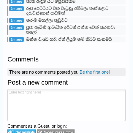
කාකි ඇඳුම යට මනුස්සකම
2m ago
රූප පෙට්ටියට වහ වැටුණු අම්මලා තාත්තලාට
2m ago
දරුවන්ගෙන් පාඩමක්
නරුම මහල්ලා කූඩුවට
2m ago
පුජා ගැබිනි ආබාධිත අපිටත් එක්ක වෙන් කරනවා
2m ago
හලෝ
ඔන්න වැඩේ හරි: ඒත් ලියුම නම් තිබ්බ තැනමයි
2m ago
Comments
There are no comments posted yet.
Be the first one!
Post a new comment
Comment as a Guest, or login: