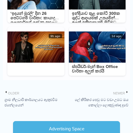
‘ඉදයන් මුරලි’ දින 26
ඉන්දියාව තුළ කෝටි 300ක
පෙට්ටගම් වාර්තා: කායාදු
ශුද්ධ ආදායමක් උපයමින්
ලොහාර්ගේ දෙවන ඉහළම
අලුත් ඉතිහාසයක් ලිවීමට
ආදායම් ලැබූ චිත්‍රපටය බවට
දේව්ගන්ට අවස්ථාවක්
පත්වෙයි
9h ago
1d ago
ස්පයිඩර්-මෑන් Box Office
වාර්තා අලුත් කරයි
OLDER
NEWER
ග්‍රාම නිලධාරි කාර්යාලයට ඇතුළුවීම
ලේ කිරිකර පෙවු මට වඩා උඹට ඔය
ජනේලයෙන්
කොල්ලා ලොකුවුණාද දුවේ
Advertising Space