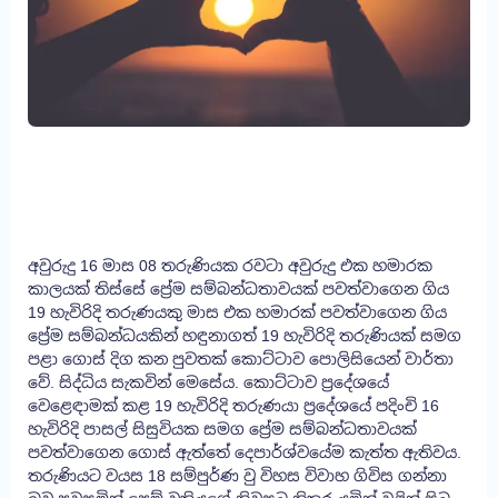
අවුරුදු 16 මාස 08 තරුණියක රවටා අවුරුදු එක හමාරක
කාලයක් තිස්සේ ප්‍රේම සම්බන්ධතාවයක් පවත්වාගෙන ගිය
19 හැවිරිදි තරුණයකු මාස එක හමාරක් පවත්වාගෙන ගිය
ප්‍රේම සම්බන්ධයකින් හඳුනාගත් 19 හැවිරිදි තරුණියක් සමග
පළා ගොස් දිග කන පුවතක් කොට්ටාව පොලිසියෙන් වාර්තා
වේ. සිද්ධිය සැකවින් මෙසේය. කොට්ටාව ප්‍රදේශයේ
වෙළෙඳාමක් කළ 19 හැවිරිදි තරුණයා ප්‍රදේශයේ පදිංචි 16
හැවිරිදි පාසල් සිසුවියක සමග ප්‍රේම සම්බන්ධතාවයක්
පවත්වාගෙන ගොස් ඇත්තේ දෙපාර්ශ්වයේම කැත්ත ඇතිවය.
තරුණියට වයස 18 සම්පුර්ණ වු විහස විවාහ ගිවිස ගන්නා