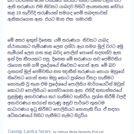
බව පවසමින් පෙම් වතියගේ නිවසට නිතර යමින් වළින් සිට
ඇති තරුණයා එම නිවසට යාබදව පිහිටි ආයතනයක සේවය
කළ 19 හැවිරිදි තරුණියක් සමගද පෙම් සබඳතාවක්
ඇතිකරගෙන ඇත. එයට මාස එක හමාරකි.
මේ අතර ඉකුත් දිනෙක යම් තරුණයා නිවසට යාබද
ස්ථානයකට පැමියණන ලෙස දන්වා ඇය සමග මුල් වරට අමු
සැමියන් ලෙස ගත කළ බවද පොලිස් පොතේ සදහන්ව ඇත.
ඉන් දින කීපයකට පසු දිනෙක මේ තරුණයා නව පෙම්වතිය
රැගෙන තම ගම් ප්‍රදේශයේ නිවෙසට ගොස් ඇත. මේ බව
දැනගත් මුල් පෙම්වතිය සහ ඥාතීන් තරුණයා සොයා ඔහුගේ
නිවෙසට ගොස් කතා ඔහු කොට ප්‍රශ්නය විසදා ගැනීමට
නොහැකි වූ තැන එම ප්‍රදේශයේ පොලිසිය මාර්ගයෙට්න් ඔවුන්
කොටාව පොලිසියට ගෙන්වාගෙන ඇත. එහිදී කතාන්තරයේ
සුළමුණු අනාවරණය කර ගැනීමට හැකිවිය. ප්‍රශ්න කිරීම් වලදී
අනාවරණය කරගත් කරුණු අනුව පාර්ශව තුනටම
සාධාරණය ඉටු කිරීමට පොලිසියට නොහැකි විය. ඒ සඳහා
අධිකරණයේ පිහිට පැතීමට සැමට සිදුවිය.
𝔾𝕠𝕤𝕤𝕚𝕡 𝕃𝕒𝕟𝕜𝕒 ℕ𝕖𝕨𝕤
- by Yathura Media Networks (Pvt) Ltd