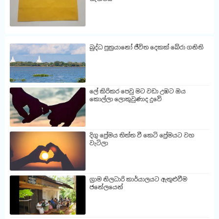
බුද්ධ පුත්‍රයානෝ ජීවිත දෙකක් බේරා ගනිති
ලේ කිරිකර පෙවු මට වඩා උඹට ඔය
කොල්ලා ලොකුවුණාද දුවේ
දිගු ප්‍රේමය තිත්ත වී කෙටි ප්‍රේමයට වහ
වැටිලා
ග්‍රාම නිලධාරි කාර්යාලයට ඇතුළුවීම
ජනේලයෙන්