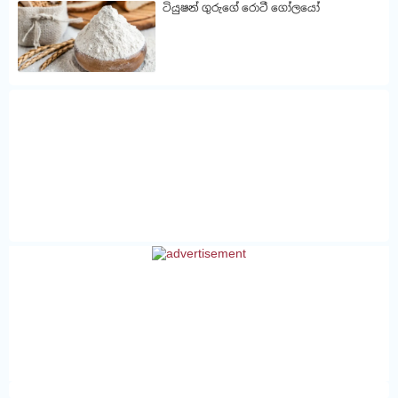
ටියුෂන් ගුරුගේ රොටී ගෝලයෝ