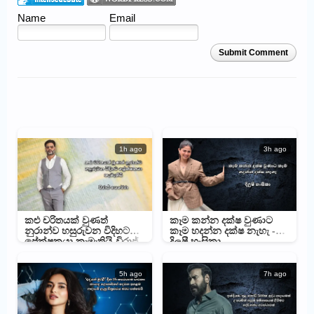
Name
Email
Submit Comment
1h ago
3h ago
කළු චරිතයක් වුණත්
කෑම කන්න දක්ෂ වුණාට
නුරාන්ව හසුරුවන විදිහට
කෑම හදන්න දක්ෂ නැහැ -
ප්‍රේක්ෂකයා කැමැතියි-විරාජ්
දිලුෂී හංසිකා
පෙරේරා
5h ago
7h ago