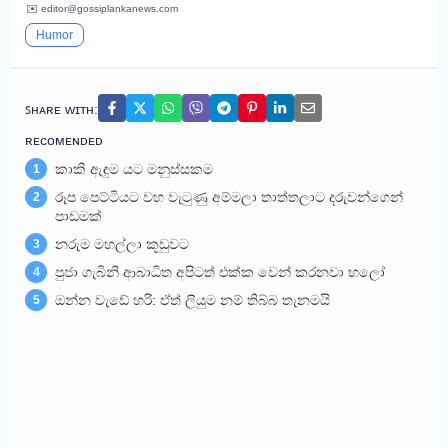
✉️ editor@gossiplankanews.com
Humor
ꜱʜᴀʀᴇ ᴡɪᴛʜ:
ʀᴇᴄᴏᴍᴇɴᴅᴇᴅ
කාකි ඇඳුම යට මනුස්සකම
1
රූප පෙට්ටියට වහ වැටුණු අම්මලා තාත්තලාට දරුවන්ගෙන්
2
පාඩමක්
නරුම මහල්ලා කූඩුවට
3
පුජා ගැබිනි ආබාධිත අපිටත් එක්ක වෙන් කරනවා හලෝ
4
ඔන්න වැඩේ හරි: ඒත් ලියුම නම් තිබ්බ තැනමයි
5