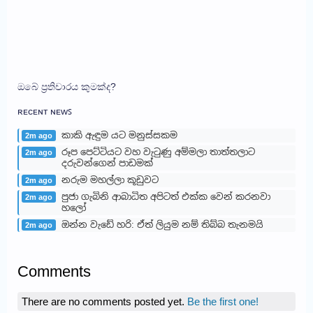
ඔබේ ප්‍රතිචාරය කුමක්ද?
ʀᴇᴄᴇɴᴛ ɴᴇᴡꜱ
කාකි ඇඳුම යට මනුස්සකම
2m ago
රූප පෙට්ටියට වහ වැටුණු අම්මලා තාත්තලාට
2m ago
දරුවන්ගෙන් පාඩමක්
නරුම මහල්ලා කූඩුවට
2m ago
පුජා ගැබිනි ආබාධිත අපිටත් එක්ක වෙන් කරනවා
2m ago
හලෝ
ඔන්න වැඩේ හරි: ඒත් ලියුම නම් තිබ්බ තැනමයි
2m ago
Comments
There are no comments posted yet.
Be the first one!