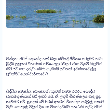
වන්දනා පිරිස් දෙනෝදාහක් බලා සිටියදී ජීවිතය පරදුවට තබා
බුද්ධ පුත්‍රයන් වහන්සේ නමක් අනුරාධපුර තිසා වැවේ ගිලමින්
සිටි ජිව සහ දරුවා බේරා ගැනීමේ පුවතක් අවිස්සාවේල්ල
පුවක්පිටියෙන් වාර්තාවෙයි.
සිද්ධිය මෙසේය. පොසොන් උදාවත් සමග රජරට බෞද්ධ
බැතිසිතුන්ගෙන් පිරි ඉතිරි යයි. ඒ, උතුම් මිහින්තලය වැඳ පුදා
ගැනීමට වේ. හුදෙක් මේ පිරිස් අතරින් විනෝදය අරමුණු කොට
වැව් පොකුණු වලින් දිය නා විනෝදවීසිට යන ගිහි පැවිදි පිරිස්