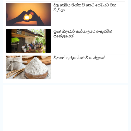
දිගු ප්‍රේමය තිත්ත වී කෙටි ප්‍රේමයට වහ
වැටිලා
ග්‍රාම නිලධාරි කාර්යාලයට ඇතුළුවීම
ජනේලයෙන්
ටියුෂන් ගුරුගේ රොටී ගෝලයෝ