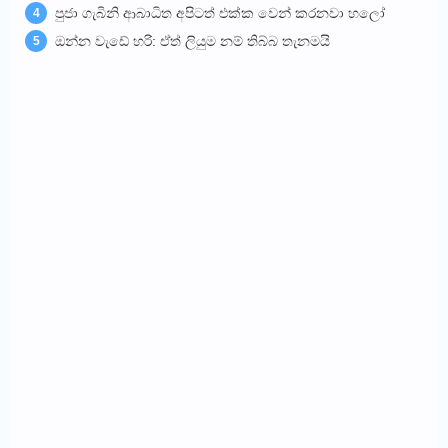
පුජා ගැබිනි ආබාධිත අපිටත් එක්ක වෙන් කරනවා හලෝ
4
ඔන්න වැඩේ හරි: ඒත් ලියුම නම් තිබ්බ තැනමයි
5