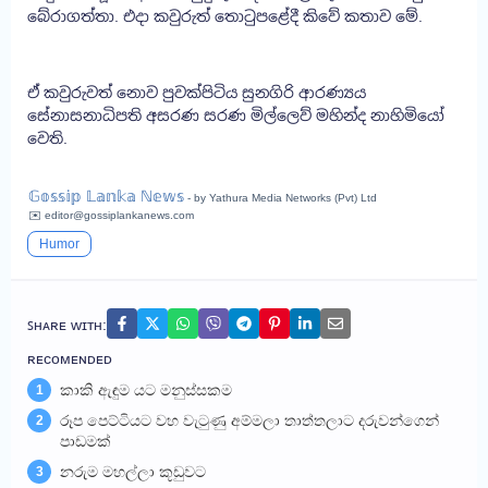
බේරාගත්තා. එදා කවුරුත් තොටුපළේදී කිවේ කතාව මේ.
ඒ කවුරුවත් නොව පුවක්පිටිය සුනගිරි ආරණ්‍යය
සේනාසනාධිපති අසරණ සරණ මිල්ල‍ෙව් මහින්ද නාහිමියෝ
වෙති.
𝔾𝕠𝕤𝕤𝕚𝕡 𝕃𝕒𝕟𝕜𝕒 ℕ𝕖𝕨𝕤
- by Yathura Media Networks (Pvt) Ltd
✉️ editor@gossiplankanews.com
Humor
ꜱʜᴀʀᴇ ᴡɪᴛʜ:
ʀᴇᴄᴏᴍᴇɴᴅᴇᴅ
කාකි ඇඳුම යට මනුස්සකම
1
රූප පෙට්ටියට වහ වැටුණු අම්මලා තාත්තලාට දරුවන්ගෙන්
2
පාඩමක්
නරුම මහල්ලා කූඩුවට
3