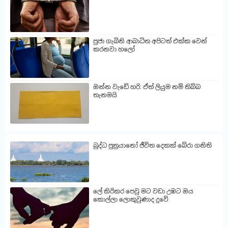
පුජා ගැබිනි ආබාධිත අපිටත් එක්ක වෙන්
කරනවා හලෝ
ඔන්න වැඩේ හරි: ඒත් ලියුම නම් තිබ්බ
තැනමයි
බුද්ධ පුත්‍රයානෝ ජීවිත දෙකක් බේරා ගනිති
ලේ කිරිකර පෙවු මට වඩා උඹට ඔය
කොල්ලා ලොකුවුණාද දුවේ