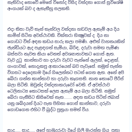
නැතිවාද නොවේ.මෙසේ විනෝද විසිද වන්දනා ගොස් සුවිශේෂි
අංගයක් බව ද ඇතැතීහු සලකති.
එදා තිසා වැව් තැන් තැන්වල වන්දනා හඩවල ඇතැම් අය දිය
නාමින් සිටින අවස්ථාවකි. චික්තරා භික්‍ෂුවක් ද දිය නා
ගොඩට විත් අඳන කඩය සාරු කලා පමණි. අළුත් වාහනයකින්
ජැන්ඩියට ඇද පැළඳගත් සැමියා, බිරිඳ, දරුවා සමඟ පැමිණ
බස්සවා නැවත කියා වෙනත් අවශ්‍යාතාවකට ගොස් ඇත.
වැව දුටු කාන්තාව හා දරුවා වැවට පැන්නේ ඇලක්, දොළක්,
ගංගාවක්, නොදැකපු ආකාරයෙන් බව පැවැසේ. නමුත් පැන්න
විගසට දෙදෙනාම දියේ ගිලෙන්නට පටන් ගෙන ඇත. අනේ අපි
බේරා ගන්න කාන්තාව හා දරුවා කෑගසති. නාන තොටේ පීරිස්
බලා සිටිති. ඔවුන්ද වන්දනාකරුවෝ වෙති. ඒ අවස්ථාව
ටෙලිනාට්‍ය කොටසක් ලෙස ඇතැම් අය බලා සිටිති. නමුත්
බේරා ගැනීසිට කිසිවෙක් නැත....... අඳන කඩය පිටින් ජබාස්
යනු ශබ්දයන් දියට පැන පිහිනා ගොස් කාන්තාව, දරුවා
ගොඩගෙන එහිට වී බුද්ධ පුත්‍රයා සමත් විය.
සාදු..... සාදූ..... අපේ හාමුදුරුවා දියේ ගිලී මැරන්න ගිය පුතා