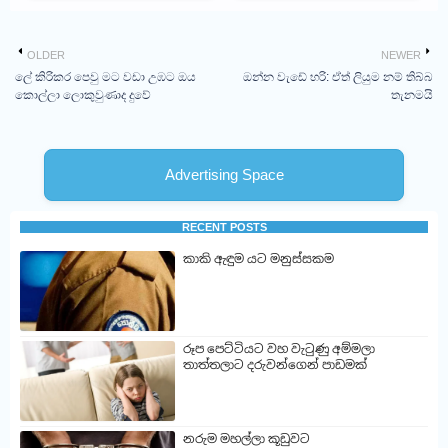
OLDER
NEWER
ලේ කිරිකර පෙවු මට වඩා උඹට ඔය
ඔන්න වැඩේ හරි: ඒත් ලියුම නම් තිබ්බ
කොල්ලා ලොකුවුණාද දුවේ
තැනමයි
Advertising Space
RECENT POSTS
කාකි ඇඳුම යට මනුස්සකම
රූප පෙට්ටියට වහ වැටුණු අම්මලා
තාත්තලාට දරුවන්ගෙන් පාඩමක්
නරුම මහල්ලා කූඩුවට