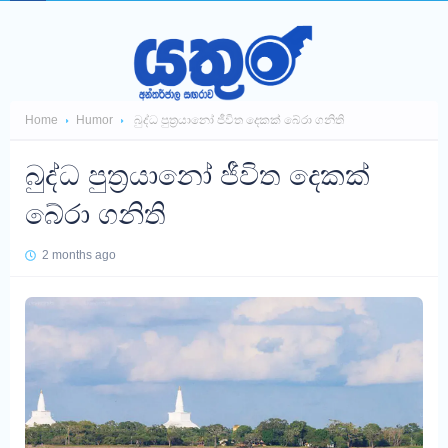
Home
Humor
බුද්ධ පුත්‍රයානෝ ජීවිත දෙකක් බේරා ගනිති
බුද්ධ පුත්‍රයානෝ ජීවිත දෙකක්
බේරා ගනිති
2 months ago