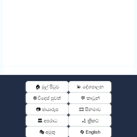
🏠 මුල් පිටුව
💫 දේශපාලන
🌐 විදෙස් පුවත්
💬 කාටූන්
📷 ඡායාරූප
🎞️ සිනමාව
🏛️ අපරාධ
🏏 ක්‍රිකට්
🎭 අමුතු
🔄 English