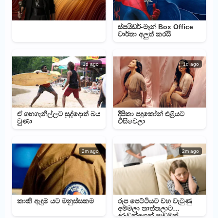
ස්පයිඩර්-මෑන් Box Office
වාර්තා අලුත් කරයි
1d ago
1d ago
ඒ ගහගැනිල්ලට සුද්දොත් බය
දීපිකා පදුකෝන් එළියට
වුණා
විසිවෙලා
2m ago
2m ago
කාකි ඇඳුම යට මනුස්සකම
රූප පෙට්ටියට වහ වැටුණු
අම්මලා තාත්තලාට
දරුවන්ගෙන් පාඩමක්